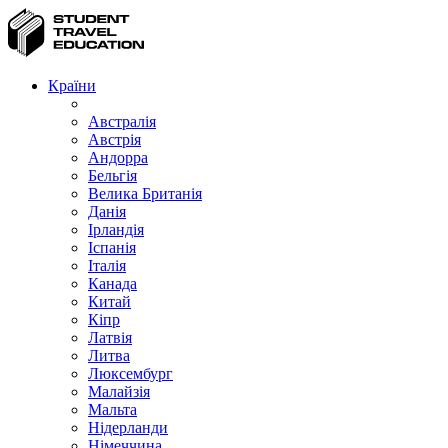
Країни
Австралія
Австрія
Андорра
Бельгія
Велика Британія
Данія
Ірландія
Іспанія
Італія
Канада
Китай
Кіпр
Латвія
Литва
Люксембург
Малайзія
Мальта
Нідерланди
Німеччина