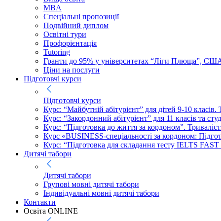
MBA
Спеціальні пропозиції
Подвійний диплом
Освітні тури
Профорієнтація
Tutoring
Гранти до 95% у університетах “Ліги Плюща”, СШ
Ціни на послуги
Підготовчі курси
Підготовчі курси
Курс: “Майбутній абітурієнт” для дітей 9-10 класів.
Курс: “Закордонний абітурієнт” для 11 класів та сту
Курс: “Підготовка до життя за кордоном”. Триваліст
Курс «BUSINESS-спеціальності за кордоном: Підготов
Курс: “Підготовка для складання тесту IELTS FAST
Дитячі табори
Дитячі табори
Групові мовні дитячі табори
Індивідуальні мовні дитячі табори
Контакти
Освіта ONLINE