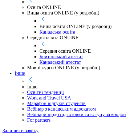
Освіта ONLINE
Вища освіта ONLINE (у розробці)
Вища освіта ONLINE (у розробці)
Канадська освіта
Середня освіта ONLINE
Середня освіта ONLINE
Британський атестат
Канадський атестат
Мовні курси ONLINE (у розробці)
Інше
Інше
Освітні тенденції
Work and Travel USA
Марафон відгуків студентів
Вебінар з канадським адвокатом
Вебінари щодо підготовки та вступу за кордон
For partners
Залишити заявку