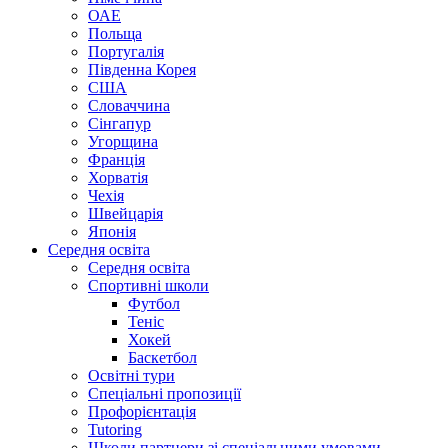
ОАЕ
Польща
Португалія
Південна Корея
США
Словаччина
Сінгапур
Угорщина
Франція
Хорватія
Чехія
Швейцарія
Японія
Середня освіта
Середня освіта
Спортивні школи
Футбол
Теніс
Хокей
Баскетбол
Освітні тури
Спеціальні пропозиції
Профорієнтація
Tutoring
Школи партнери зі спеціальними умовами