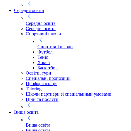
Середня освіта
Середня освіта
Середня освіта
Спортивні школи
Спортивні школи
Футбол
Теніс
Хокей
Баскетбол
Освітні тури
Спеціальні пропозиції
Профорієнтація
Tutoring
Школи партнери зі спеціальними умовами
Ціни та послуги
Вища освіта
Вища освіта
Вища освіта