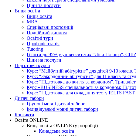
Ціни та послуги
Вища освіта
Вища освіта
MBA
Спеціальні пропозиції
Подвійний диплом
Освітні тури
Профорієнтація
Tutoring
Гранти до 95% у університетах “Ліги Плюща”, СШ
Ціни на послуги
Підготовчі курси
Курс: “Майбутній абітурієнт” для дітей 9-10 класів.
Курс: “Закордонний абітурієнт” для 11 класів та сту
Курс: “Підготовка до життя за кордоном”. Триваліст
Курс «BUSINESS-спеціальності за кордоном: Підготов
Курс: “Підготовка для складання тесту IELTS FAST
Дитячі табори
Групові мовні дитячі табори
Індивідуальні мовні дитячі табори
Контакти
Освіта ONLINE
Вища освіта ONLINE (у розробці)
Канадська освіта