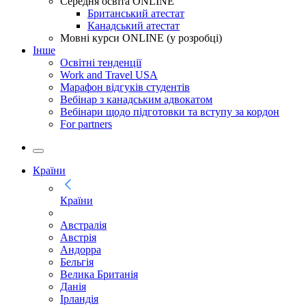
Середня освіта ONLINE
Британський атестат
Канадський атестат
Мовні курси ONLINE (у розробці)
Інше
Освітні тенденції
Work and Travel USA
Марафон відгуків студентів
Вебінар з канадським адвокатом
Вебінари щодо підготовки та вступу за кордон
For partners
Країни
Країни
Австралія
Австрія
Андорра
Бельгія
Велика Британія
Данія
Ірландія