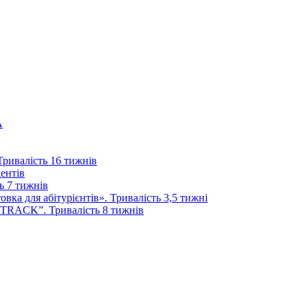
А
 Тривалість 16 тижнів
дентів
ь 7 тижнів
ка для абітурієнтів». Тривалість 3,5 тижні
 TRACK”. Тривалість 8 тижнів