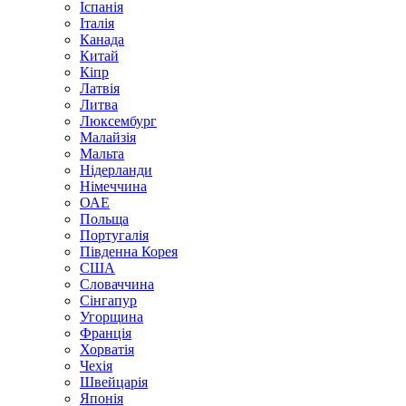
Іспанія
Італія
Канада
Китай
Кіпр
Латвія
Литва
Люксембург
Малайзія
Мальта
Нідерланди
Німеччина
ОАЕ
Польща
Португалія
Південна Корея
США
Словаччина
Сінгапур
Угорщина
Франція
Хорватія
Чехія
Швейцарія
Японія