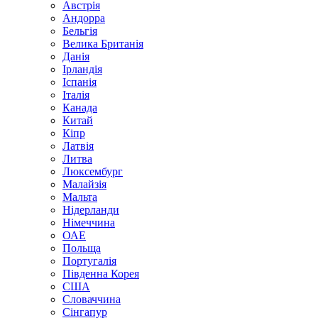
Австрія
Андорра
Бельгія
Велика Британія
Данія
Ірландія
Іспанія
Італія
Канада
Китай
Кіпр
Латвія
Литва
Люксембург
Малайзія
Мальта
Нідерланди
Німеччина
ОАЕ
Польща
Португалія
Південна Корея
США
Словаччина
Сінгапур