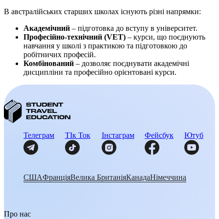
В австралійських старших школах існують різні напрямки:
Академічний
– підготовка до вступу в університет.
Професійно-технічний (VET)
– курси, що поєднують
навчання у школі з практикою та підготовкою до
робітничих професій.
Комбінований
– дозволяє поєднувати академічні
дисципліни та професійно орієнтовані курси.
Телеграм
ТІк Ток
Інстаграм
Фейсбук
Ютуб
США
Франція
Велика Британія
Канада
Німеччина
Про нас