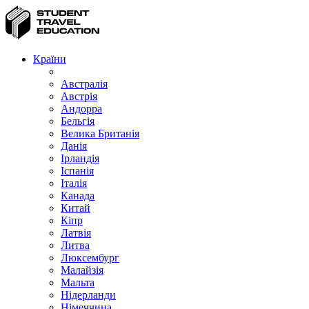
Країни
Австралія
Австрія
Андорра
Бельгія
Велика Британія
Данія
Ірландія
Іспанія
Італія
Канада
Китай
Кіпр
Латвія
Литва
Люксембург
Малайзія
Мальта
Нідерланди
Німеччина