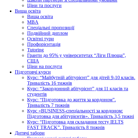
Ціни та послуги
Вища освіта
Вища освіта
MBA
Спеціальні пропозиції
Подвійний диплом
Освітні тури
Профорієнтація
Tutoring
Гранти до 95% у університетах “Ліги Плюща”,
США
Ціни на послуги
Підготовчі курси
Курс: “Майбутній абітурієнт” для дітей 9-10 класів.
Тривалість 16 тижнів
Курс: “Закордонний абітурієнт” для 11 класів та
студентів
Курс: “Підготовка до життя за кордоном”.
Тривалість 7 тижнів
Курс «BUSINESS-спеціальності за кордоном:
Підготовка для абітурієнтів». Тривалість 3,5 тижні
Курс: “Підготовка для складання тесту IELTS
FAST TRACK”. Тривалість 8 тижнів
Дитячі табори