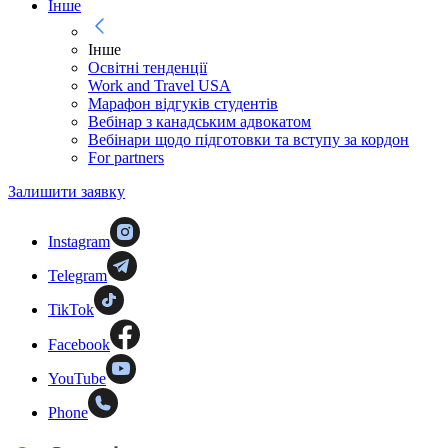
Інше
Інше
Освітні тенденції
Work and Travel USA
Марафон відгуків студентів
Вебінар з канадським адвокатом
Вебінари щодо підготовки та вступу за кордон
For partners
Залишити заявку
Instagram
Telegram
TikTok
Facebook
YouTube
Phone