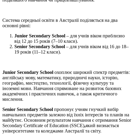
Система середньої освіти в Австралії поділяється на два
основні рівні:
Junior Secondary School
– для учнів віком приблизно
від 12 до 15 років (7–10 класи).
Senior Secondary School
– для учнів віком від 16 до 18–
19 років (11–12 класи).
Junior Secondary School
охоплює широкий спектр предметів:
англійську мову, математику, природничі науки, історію,
географію, мистецтво, технології, фізичну культуру та
іноземні мови. Навчання спрямоване на розвиток базових
академічних і практичних навичок, а також критичного
мислення.
Senior Secondary School
пропонує учням гнучкий вибір
навчальних предметів залежно від їхніх інтересів та планів на
майбутнє. Основним результатом навчання є отримання Senior
Secondary Certificate of Education (SSCE)
,
який визнається
університетами та коледжами Австралії та світу.