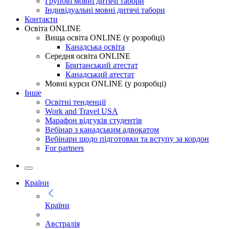
Групові мовні дитячі табори
Індивідуальні мовні дитячі табори
Контакти
Освіта ONLINE
Вища освіта ONLINE (у розробці)
Канадська освіта
Середня освіта ONLINE
Британський атестат
Канадський атестат
Мовні курси ONLINE (у розробці)
Інше
Освітні тенденції
Work and Travel USA
Марафон відгуків студентів
Вебінар з канадським адвокатом
Вебінари щодо підготовки та вступу за кордон
For partners
Країни
Країни
Австралія