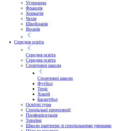
Угорщина
Франція
Хорватія
Чехія
Швейцарія
Японія
Середня освіта
Середня освіта
Середня освіта
Спортивні школи
Спортивні школи
Футбол
Теніс
Хокей
Баскетбол
Освітні тури
Спеціальні пропозиції
Профорієнтація
Tutoring
Школи партнери зі спеціальними умовами
Ціни та послуги