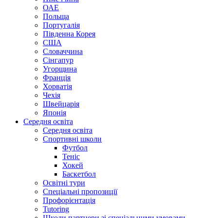
ОАЕ
Польща
Португалія
Південна Корея
США
Словаччина
Сінгапур
Угорщина
Франція
Хорватія
Чехія
Швейцарія
Японія
Середня освіта
Середня освіта
Спортивні школи
Футбол
Теніс
Хокей
Баскетбол
Освітні тури
Спеціальні пропозиції
Профорієнтація
Tutoring
Школи партнери зі спеціальними умовами