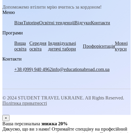
Допоможемо втілити мрію вчитись за кордоном!
Меню
Візи
Tutoring
Освітні тенденції
Відгуки
Контакти
Програми
Вища
Середня
Індивідуальні
Мовні
Профорієнтація
освіта
освіта
дитячі табори
курси
Контакти
+38 (099) 940 4962
info@educationabroad.com.ua
© 2024 STUDENT TRAVEL UKRAINE. All Rights Reserved.
Політика приватності
×
Ваша персональна
знижка 20%
Дякуємо, що ви з нами! Отримайте спецціну на професійний