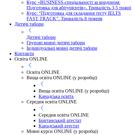
Курс «BUSINESS-спеціальності за кордоном:
Підготовка для абітурієнтів». Тривалість 3,5 тижні
Курс: “Підготовка для складання тесту IELTS
FAST TRACK”. Тривалість 8 тижнів
Дитячі табори
Дитячі табори
Групові мовні дитячі табори
Індивідуальні мовні дитячі табори
Контакти
Освіта ONLINE
Освіта ONLINE
Вища освіта ONLINE (у розробці)
Вища освіта ONLINE (у розробці)
Канадська освіта
Середня освіта ONLINE
Середня освіта ONLINE
Британський атестат
Канадський атестат
Мовні курси ONLINE (у розробці)