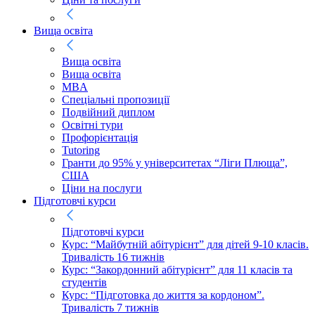
Вища освіта
Вища освіта
Вища освіта
MBA
Спеціальні пропозиції
Подвійний диплом
Освітні тури
Профорієнтація
Tutoring
Гранти до 95% у університетах “Ліги Плюща”,
США
Ціни на послуги
Підготовчі курси
Підготовчі курси
Курс: “Майбутній абітурієнт” для дітей 9-10 класів.
Тривалість 16 тижнів
Курс: “Закордонний абітурієнт” для 11 класів та
студентів
Курс: “Підготовка до життя за кордоном”.
Тривалість 7 тижнів