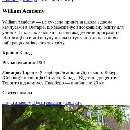
William Academy
William Academy — це сучасна приватна школа з двома
кампусами в Онтаріо, що забезпечує високоякісну освіту для
учнів 7-12 класів. Завдяки сильній академічній програмі та
підтримці на етапі вступу школа готує учнів до навчання в
найкращих університетах світу.
Країна:
Канада
Рік заснування:
1901
Локація:
Торонто (Скарборо/Scarborough) та місто Кобург
(Cobourg), провінція Онтаріо, Канада. Відстань до центру
Торонто від кампусу Скарборо — приблизно 20 км.
Статус:
школа
Подати заявку
Підготуватися до вступу