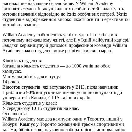
наснажливе навчальне середовище. У William Academy
визнають студентів як унікальних особистостей і адаптують
методи навчання відповідно до їхніх особливих потреб. Успіх
студентів є відображенням високої якості освіти й ефективних
методів навчання.
William Academy забезпечить успіх студентів не тільки в
поточному навчальному житті, але й у їхній майбутній кар’єрі.
Завдяки керівництву й допомозі професійної команди William
Academy кожен студент зможе реалізувати свою мрію!
Кількість студентів:
Загальна кількість студентів — до 1000 учнів на обох
кампусах.
Мінімальний вік для вступу:
14 років.
Відсоток студентів, які вступають у ВНЗ, після навчання:
Приблизно 90% випускників школи успішно вступають до
університетів Канади, США та інших країн.
Кількість студентів у класі:
У середньому 10-15 студентів на клас.
Оснащення:
William Academy має два кампуси: один у Торонто, інший у
Кобурзі. Кампус у Торонто оснащений трьома спортивними
залами, бібліотекою, науковою лабораторією, танцювальною