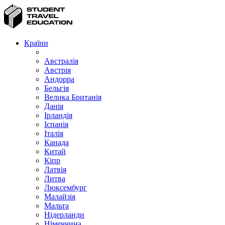
Країни
Австралія
Австрія
Андорра
Бельгія
Велика Британія
Данія
Ірландія
Іспанія
Італія
Канада
Китай
Кіпр
Латвія
Литва
Люксембург
Малайзія
Мальта
Нідерланди
Німеччина