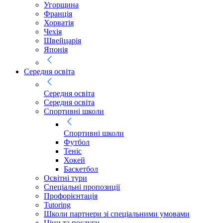
Угорщина
Франція
Хорватія
Чехія
Швейцарія
Японія
Середня освіта
Середня освіта
Середня освіта
Спортивні школи
Спортивні школи
Футбол
Теніс
Хокей
Баскетбол
Освітні тури
Спеціальні пропозиції
Профорієнтація
Tutoring
Школи партнери зі спеціальними умовами
Ціни та послуги