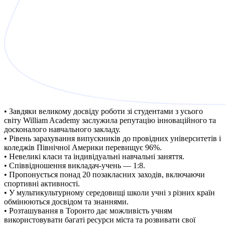
• Завдяки великому досвіду роботи зі студентами з усього
світу William Academy заслужила репутацію інноваційного та
досконалого навчального закладу.
• Рівень зарахування випускників до провідних університетів і
коледжів Північної Америки перевищує 96%.
• Невеликі класи та індивідуальні навчальні заняття.
• Співвідношення викладач-учень — 1:8.
• Пропонується понад 20 позакласних заходів, включаючи
спортивні активності.
• У мультикультурному середовищі школи учні з різних країн
обмінюються досвідом та знаннями.
• Розташування в Торонто дає можливість учням
використовувати багаті ресурси міста та розвивати свої