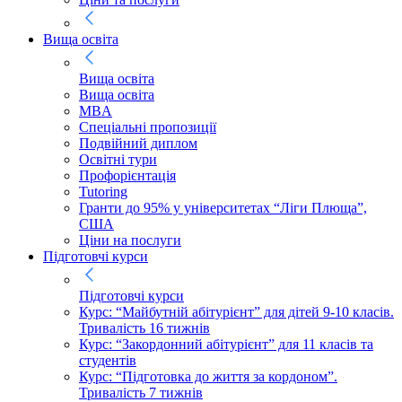
Вища освіта
Вища освіта
Вища освіта
MBA
Спеціальні пропозиції
Подвійний диплом
Освітні тури
Профорієнтація
Tutoring
Гранти до 95% у університетах “Ліги Плюща”,
США
Ціни на послуги
Підготовчі курси
Підготовчі курси
Курс: “Майбутній абітурієнт” для дітей 9-10 класів.
Тривалість 16 тижнів
Курс: “Закордонний абітурієнт” для 11 класів та
студентів
Курс: “Підготовка до життя за кордоном”.
Тривалість 7 тижнів