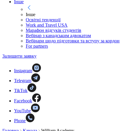
Інше
Інше
Освітні тенденції
Work and Travel USA
Марафон відгуків студентів
Вебінар з канадським адвокатом
Вебінари щодо підготовки та вступу за кордон
For partners
Залишити заявку
Instagram
Telegram
TikTok
Facebook
YouTube
Phone
Головна
Канада
William Academy