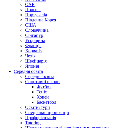
ОАЕ
Польща
Португалія
Південна Корея
США
Словаччина
Сінгапур
Угорщина
Франція
Хорватія
Чехія
Швейцарія
Японія
Середня освіта
Середня освіта
Спортивні школи
Футбол
Теніс
Хокей
Баскетбол
Освітні тури
Спеціальні пропозиції
Профорієнтація
Tutoring
Школи партнери зі спеціальними умовами