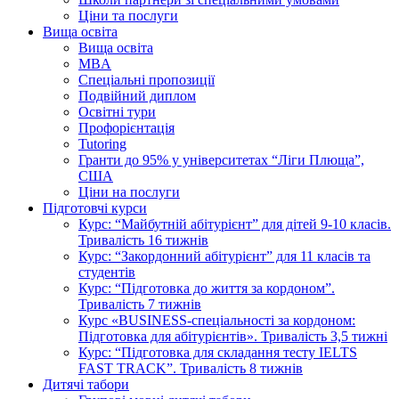
Ціни та послуги
Вища освіта
Вища освіта
MBA
Спеціальні пропозиції
Подвійний диплом
Освітні тури
Профорієнтація
Tutoring
Гранти до 95% у університетах “Ліги Плюща”,
США
Ціни на послуги
Підготовчі курси
Курс: “Майбутній абітурієнт” для дітей 9-10 класів.
Тривалість 16 тижнів
Курс: “Закордонний абітурієнт” для 11 класів та
студентів
Курс: “Підготовка до життя за кордоном”.
Тривалість 7 тижнів
Курс «BUSINESS-спеціальності за кордоном:
Підготовка для абітурієнтів». Тривалість 3,5 тижні
Курс: “Підготовка для складання тесту IELTS
FAST TRACK”. Тривалість 8 тижнів
Дитячі табори