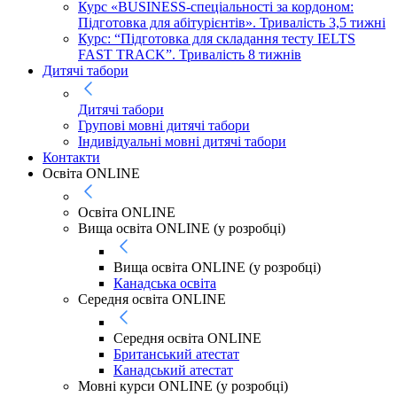
Курс «BUSINESS-спеціальності за кордоном:
Підготовка для абітурієнтів». Тривалість 3,5 тижні
Курс: “Підготовка для складання тесту IELTS
FAST TRACK”. Тривалість 8 тижнів
Дитячі табори
Дитячі табори
Групові мовні дитячі табори
Індивідуальні мовні дитячі табори
Контакти
Освіта ONLINE
Освіта ONLINE
Вища освіта ONLINE (у розробці)
Вища освіта ONLINE (у розробці)
Канадська освіта
Середня освіта ONLINE
Середня освіта ONLINE
Британський атестат
Канадський атестат
Мовні курси ONLINE (у розробці)