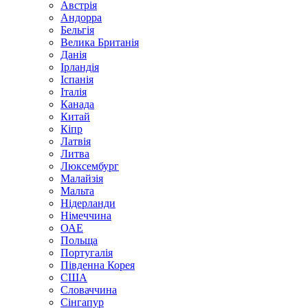
Австрія
Андорра
Бельгія
Велика Британія
Данія
Ірландія
Іспанія
Італія
Канада
Китай
Кіпр
Латвія
Литва
Люксембург
Малайзія
Мальта
Нідерланди
Німеччина
ОАЕ
Польща
Португалія
Південна Корея
США
Словаччина
Сінгапур