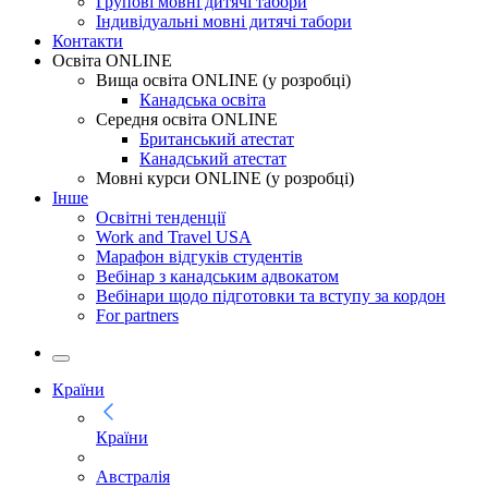
Групові мовні дитячі табори
Індивідуальні мовні дитячі табори
Контакти
Освіта ONLINE
Вища освіта ONLINE (у розробці)
Канадська освіта
Середня освіта ONLINE
Британський атестат
Канадський атестат
Мовні курси ONLINE (у розробці)
Інше
Освітні тенденції
Work and Travel USA
Марафон відгуків студентів
Вебінар з канадським адвокатом
Вебінари щодо підготовки та вступу за кордон
For partners
Країни
Країни
Австралія