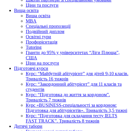
Ціни та послуги
Вища освіта
Вища освіта
MBA
Спеціальні пропозиції
Подвійний диплом
Освітні тури
Профорієнтація
Tutoring
Гранти до 95% у університетах “Ліги Плюща”,
США
Ціни на послуги
Підготовчі курси
Курс: “Майбутній абітурієнт” для дітей 9-10 класів.
Тривалість 16 тижнів
Курс: “Закордонний абітурієнт” для 11 класів та
студентів
Курс: “Підготовка до життя за кордоном”.
Тривалість 7 тижнів
Курс «BUSINESS-спеціальності за кордоном:
Підготовка для абітурієнтів». Тривалість 3,5 тижні
Курс: “Підготовка для складання тесту IELTS
FAST TRACK”. Тривалість 8 тижнів
Дитячі табори