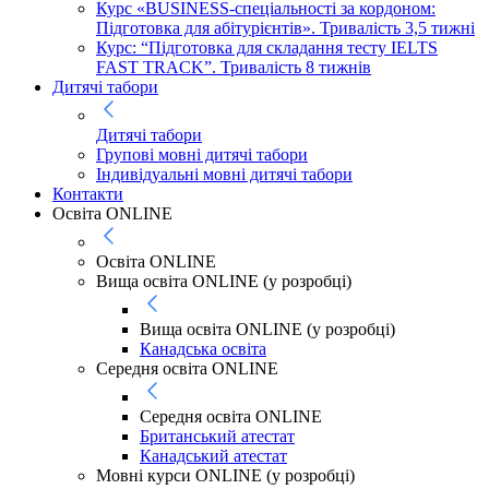
Курс «BUSINESS-спеціальності за кордоном:
Підготовка для абітурієнтів». Тривалість 3,5 тижні
Курс: “Підготовка для складання тесту IELTS
FAST TRACK”. Тривалість 8 тижнів
Дитячі табори
Дитячі табори
Групові мовні дитячі табори
Індивідуальні мовні дитячі табори
Контакти
Освіта ONLINE
Освіта ONLINE
Вища освіта ONLINE (у розробці)
Вища освіта ONLINE (у розробці)
Канадська освіта
Середня освіта ONLINE
Середня освіта ONLINE
Британський атестат
Канадський атестат
Мовні курси ONLINE (у розробці)