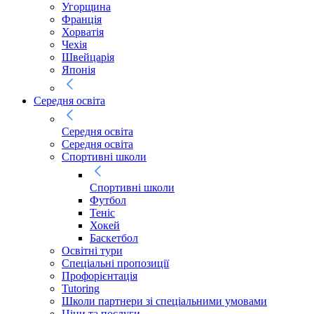
Угорщина
Франція
Хорватія
Чехія
Швейцарія
Японія
Середня освіта
Середня освіта
Середня освіта
Спортивні школи
Спортивні школи
Футбол
Теніс
Хокей
Баскетбол
Освітні тури
Спеціальні пропозиції
Профорієнтація
Tutoring
Школи партнери зі спеціальними умовами
Ціни та послуги