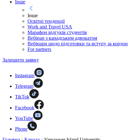
Інше
Інше
Освітні тенденції
Work and Travel USA
Марафон відгуків студентів
Вебінар з канадським адвокатом
Вебінари щодо підготовки та вступу за кордон
For partners
Залишити заявку
Instagram
Telegram
TikTok
Facebook
YouTube
Phone
Головна
Канада
Vancouver Island University