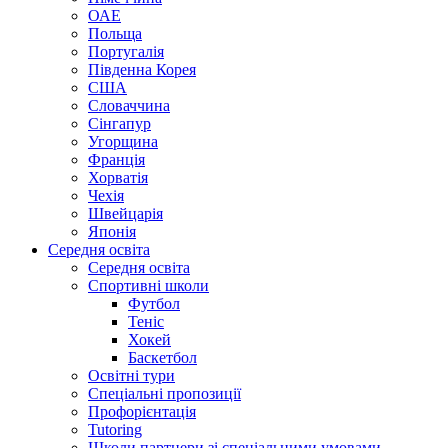
ОАЕ
Польща
Португалія
Південна Корея
США
Словаччина
Сінгапур
Угорщина
Франція
Хорватія
Чехія
Швейцарія
Японія
Середня освіта
Середня освіта
Спортивні школи
Футбол
Теніс
Хокей
Баскетбол
Освітні тури
Спеціальні пропозиції
Профорієнтація
Tutoring
Школи партнери зі спеціальними умовами