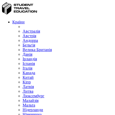
Країни
Австралія
Австрія
Андорра
Бельгія
Велика Британія
Данія
Ірландія
Іспанія
Італія
Канада
Китай
Кіпр
Латвія
Литва
Люксембург
Малайзія
Мальта
Нідерланди
Німеччина