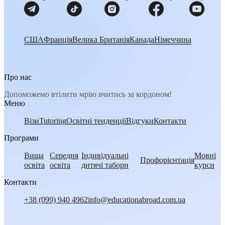
США
Франція
Велика Британія
Канада
Німеччина
Про нас
Допоможемо втілити мрію вчитись за кордоном!
Меню
Візи
Tutoring
Освітні тенденції
Відгуки
Контакти
Програми
Вища
Середня
Індивідуальні
Мовні
Профорієнтація
освіта
освіта
дитячі табори
курси
Контакти
+38 (099) 940 4962
info@educationabroad.com.ua