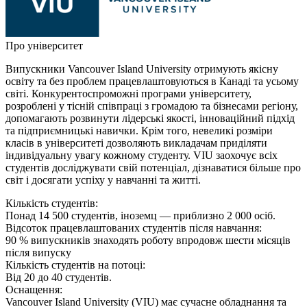
Про університет
Випускники Vancouver Island University отримують якісну
освіту та без проблем працевлаштовуються в Канаді та усьому
світі. Конкурентоспроможні програми університету,
розроблені у тісній співпраці з громадою та бізнесами регіону,
допомагають розвинути лідерські якості, інноваційний підхід
та підприємницькі навички. Крім того, невеликі розміри
класів в університеті дозволяють викладачам приділяти
індивідуальну увагу кожному студенту. VIU заохочує всіх
студентів досліджувати свій потенціал, дізнаватися більше про
світ і досягати успіху у навчанні та житті.
Кількість студентів:
Понад 14 500 студентів, іноземц — приблизно 2 000 осіб.
Відсоток працевлаштованих студентів після навчання:
90 % випускників знаходять роботу впродовж шести місяців
після випуску
Кількість студентів на потоці:
Від 20 до 40 студентів.
Оснащення:
Vancouver Island University (VIU) має сучасне обладнання та