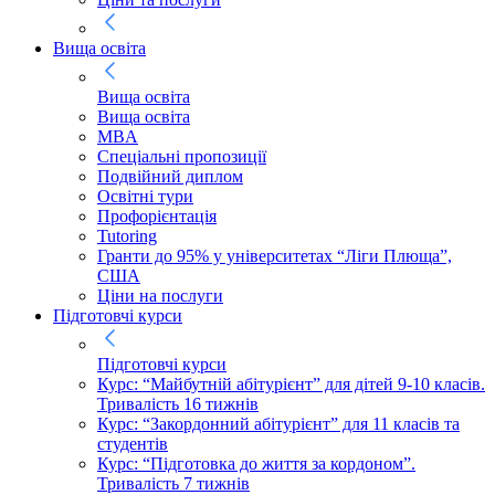
Вища освіта
Вища освіта
Вища освіта
MBA
Спеціальні пропозиції
Подвійний диплом
Освітні тури
Профорієнтація
Tutoring
Гранти до 95% у університетах “Ліги Плюща”,
США
Ціни на послуги
Підготовчі курси
Підготовчі курси
Курс: “Майбутній абітурієнт” для дітей 9-10 класів.
Тривалість 16 тижнів
Курс: “Закордонний абітурієнт” для 11 класів та
студентів
Курс: “Підготовка до життя за кордоном”.
Тривалість 7 тижнів