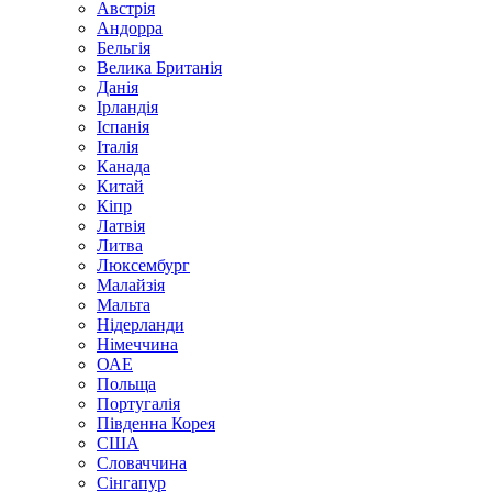
Австрія
Андорра
Бельгія
Велика Британія
Данія
Ірландія
Іспанія
Італія
Канада
Китай
Кіпр
Латвія
Литва
Люксембург
Малайзія
Мальта
Нідерланди
Німеччина
ОАЕ
Польща
Португалія
Південна Корея
США
Словаччина
Сінгапур