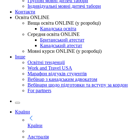
Групові мовні дитячі табори
Індивідуальні мовні дитячі табори
Контакти
Освіта ONLINE
Вища освіта ONLINE (у розробці)
Канадська освіта
Середня освіта ONLINE
Британський атестат
Канадський атестат
Мовні курси ONLINE (у розробці)
Інше
Освітні тенденції
Work and Travel USA
Марафон відгуків студентів
Вебінар з канадським адвокатом
Вебінари щодо підготовки та вступу за кордон
For partners
Країни
Країни
Австралія