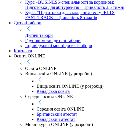
Курс «BUSINESS-спеціальності за кордоном:
Підготовка для абітурієнтів». Тривалість 3,5 тижні
Курс: “Підготовка для складання тесту IELTS
FAST TRACK”. Тривалість 8 тижнів
Дитячі табори
Дитячі табори
Групові мовні дитячі табори
Індивідуальні мовні дитячі табори
Контакти
Освіта ONLINE
Освіта ONLINE
Вища освіта ONLINE (у розробці)
Вища освіта ONLINE (у розробці)
Канадська освіта
Середня освіта ONLINE
Середня освіта ONLINE
Британський атестат
Канадський атестат
Мовні курси ONLINE (у розробці)