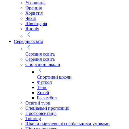
Угорщина
Франція
Хорватія
Чехія
Швейцарія
Японія
Середня освіта
Середня освіта
Середня освіта
Спортивні школи
Спортивні школи
Футбол
Теніс
Хокей
Баскетбол
Освітні тури
Спеціальні пропозиції
Профорієнтація
Tutoring
Школи партнери зі спеціальними умовами
Ціни та послуги