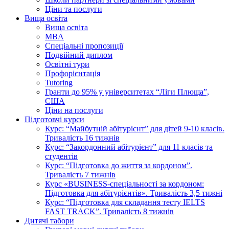
Ціни та послуги
Вища освіта
Вища освіта
MBA
Спеціальні пропозиції
Подвійний диплом
Освітні тури
Профорієнтація
Tutoring
Гранти до 95% у університетах “Ліги Плюща”,
США
Ціни на послуги
Підготовчі курси
Курс: “Майбутній абітурієнт” для дітей 9-10 класів.
Тривалість 16 тижнів
Курс: “Закордонний абітурієнт” для 11 класів та
студентів
Курс: “Підготовка до життя за кордоном”.
Тривалість 7 тижнів
Курс «BUSINESS-спеціальності за кордоном:
Підготовка для абітурієнтів». Тривалість 3,5 тижні
Курс: “Підготовка для складання тесту IELTS
FAST TRACK”. Тривалість 8 тижнів
Дитячі табори