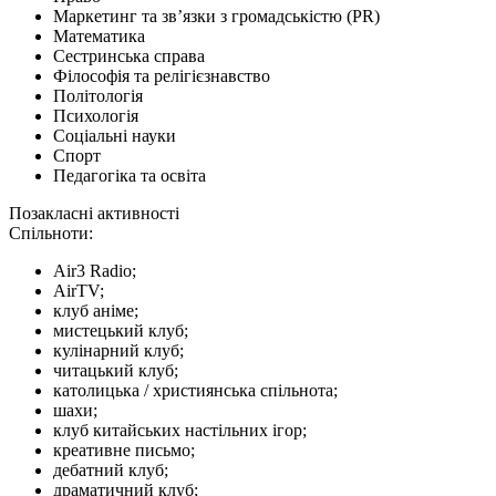
Маркетинг та зв’язки з громадськістю (PR)
Математика
Сестринська справа
Філософія та релігієзнавство
Політологія
Психологія
Соціальні науки
Спорт
Педагогіка та освіта
Позакласні активності
Спільноти:
Air3 Radio;
AirTV;
клуб аніме;
мистецький клуб;
кулінарний клуб;
читацький клуб;
католицька / християнська спільнота;
шахи;
клуб китайських настільних ігор;
креативне письмо;
дебатний клуб;
драматичний клуб;