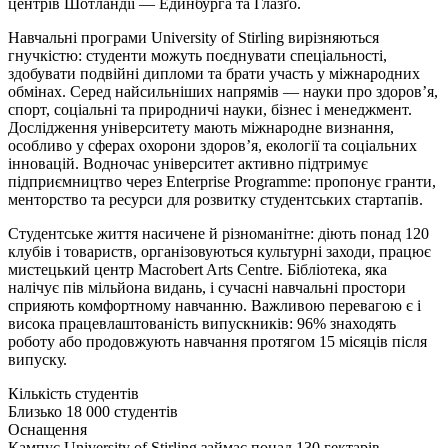
центрів Шотландії — Единбурга та Глазґо.
Навчальні програми University of Stirling вирізняються
гнучкістю: студенти можуть поєднувати спеціальності,
здобувати подвійні дипломи та брати участь у міжнародних
обмінах. Серед найсильніших напрямів — науки про здоров’я,
спорт, соціальні та природничі науки, бізнес і менеджмент.
Дослідження університету мають міжнародне визнання,
особливо у сферах охорони здоров’я, екології та соціальних
інновацій. Водночас університет активно підтримує
підприємництво через Enterprise Programme: пропонує гранти,
менторство та ресурси для розвитку студентських стартапів.
Студентське життя насичене й різноманітне: діють понад 120
клубів і товариств, організовуються культурні заходи, працює
мистецький центр Macrobert Arts Centre. Бібліотека, яка
налічує пів мільйона видань, і сучасні навчальні простори
сприяють комфортному навчанню. Важливою перевагою є і
висока працевлаштованість випускників: 96% знаходять
роботу або продовжують навчання протягом 15 місяців після
випуску.
Кількість студентів
Близько 18 000 студентів
Оснащення
Кампус University of Stirling займає понад 130 гектарів