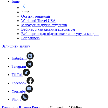
Інше
Інше
Освітні тенденції
Work and Travel USA
Марафон відгуків студентів
Вебінар з канадським адвокатом
Вебінари щодо підготовки та вступу за кордон
For partners
Залишити заявку
Instagram
Telegram
TikTok
Facebook
YouTube
Phone
Головна
Велика Британія
University of Stirling