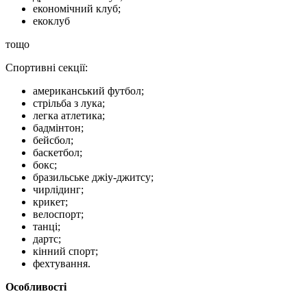
економічний клуб;
екоклуб
тощо
Спортивні секції:
американський футбол;
стрільба з лука;
легка атлетика;
бадмінтон;
бейсбол;
баскетбол;
бокс;
бразильське джіу-джитсу;
чирлідинг;
крикет;
велоспорт;
танці;
дартс;
кінний спорт;
фехтування.
Особливості