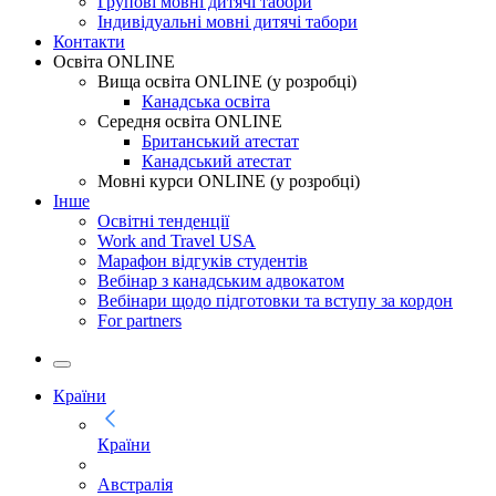
Групові мовні дитячі табори
Індивідуальні мовні дитячі табори
Контакти
Освіта ONLINE
Вища освіта ONLINE (у розробці)
Канадська освіта
Середня освіта ONLINE
Британський атестат
Канадський атестат
Мовні курси ONLINE (у розробці)
Інше
Освітні тенденції
Work and Travel USA
Марафон відгуків студентів
Вебінар з канадським адвокатом
Вебінари щодо підготовки та вступу за кордон
For partners
Країни
Країни
Австралія