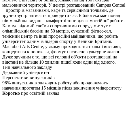
мальовничої території. У центрі розташований Campus Central
– простір із магазинами, кафе та сервісними точками, де
зручно зустрічатися та проводити час. Бібліотека має понад
пів мільйона видань і комфортні зони для самостійної роботи.
Кампус відомий своїми спортивними спорудами: тут є
олімпійський басейн на 50 метрів, сучасний фітнес-зал,
тенісний центр та інші професійні майданчики, що робить
університет одним із лідерів спорту у Великій Британії.
Macrobert Arts Centre, у якому проходять театральні вистави,
концерти та кінопокази, формує насичене культурне життя.
Дуже зручним є те, що всі головні об’єкти розташовані на
відстані не більше 10 хвилин пішої ходи один від одного.
Тип навчального закладу
Державний університет
Перспективи випускників
96% випускників знаходять роботу або продовжують
навчання протягом 15 місяців після закінчення університету
Коротко
про освітній заклад