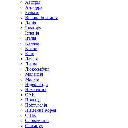
Австрія
Андорра
Бельгія
Велика Британія
Данія
Ірландія
Іспанія
Італія
Канада
Китай
Кіпр
Латвія
Литва
Люксембург
Малайзія
Мальта
Нідерланди
Німеччина
ОАЕ
Польща
Португалія
Південна Корея
США
Словаччина
Сінгапур