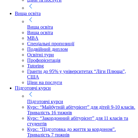
Вища освіта
Вища освіта
Вища освіта
MBA
Спеціальні пропозиції
Подвійний диплом
Освітні тури
Профорієнтація
Tutoring
Гранти до 95% у університетах “Ліги Плюща”,
США
Ціни на послуги
Підготовчі курси
Підготовчі курси
Курс: “Майбутній абітурієнт” для дітей 9-10 класів.
Тривалість 16 тижнів
Курс: “Закордонний абітурієнт” для 11 класів та
студентів
Курс: “Підготовка до життя за кордоном”.
Тривалість 7 тижнів