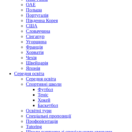
ОАЕ
Польща
Португалія
Південна Корея
США
Словаччина
Сінгапур
Угорщина
Франція
Хорватія
Чехія
Швейцарія
Японія
Середня освіта
Середня освіта
Спортивні школи
Футбол
Теніс
Хокей
Баскетбол
Освітні тури
Спеціальні пропозиції
Профорієнтація
Tutoring
Школи партнери зі спеціальними умовами