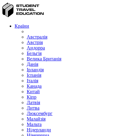
Країни
Австралія
Австрія
Андорра
Бельгія
Велика Британія
Данія
Ірландія
Іспанія
Італія
Канада
Китай
Кіпр
Латвія
Литва
Люксембург
Малайзія
Мальта
Нідерланди
Німеччина