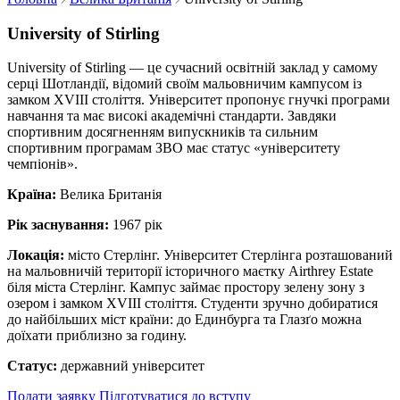
University of Stirling
University of Stirling — це сучасний освітній заклад у самому
серці Шотландії, відомий своїм мальовничим кампусом із
замком XVIII століття. Університет пропонує гнучкі програми
навчання та має високі академічні стандарти. Завдяки
спортивним досягненням випускників та сильним
спортивним програмам ЗВО має статус «університету
чемпіонів».
Країна:
Велика Британія
Рік заснування:
1967 рік
Локація:
місто Стерлінг. Університет Стерлінга розташований
на мальовничій території історичного маєтку Airthrey Estate
біля міста Стерлінг. Кампус займає простору зелену зону з
озером і замком XVIII століття. Студенти зручно добиратися
до найбільших міст країни: до Единбурга та Глазґо можна
доїхати приблизно за годину.
Статус:
державний університет
Подати заявку
Підготуватися до вступу