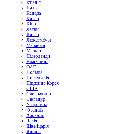
Іспанія
Італія
Канада
Китай
Кіпр
Латвія
Литва
Люксембург
Малайзія
Мальта
Нідерланди
Німеччина
ОАЕ
Польща
Португалія
Південна Корея
США
Словаччина
Сінгапур
Угорщина
Франція
Хорватія
Чехія
Швейцарія
Японія