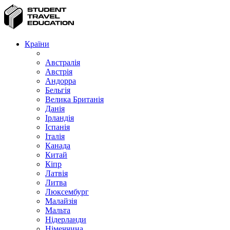
Країни
Австралія
Австрія
Андорра
Бельгія
Велика Британія
Данія
Ірландія
Іспанія
Італія
Канада
Китай
Кіпр
Латвія
Литва
Люксембург
Малайзія
Мальта
Нідерланди
Німеччина