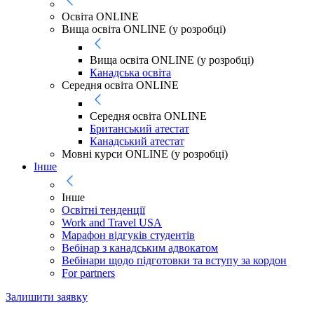
Освіта ONLINE
Вища освіта ONLINE (у розробці)
Вища освіта ONLINE (у розробці)
Канадська освіта
Середня освіта ONLINE
Середня освіта ONLINE
Британський атестат
Канадський атестат
Мовні курси ONLINE (у розробці)
Інше
Інше
Освітні тенденції
Work and Travel USA
Марафон відгуків студентів
Вебінар з канадським адвокатом
Вебінари щодо підготовки та вступу за кордон
For partners
Залишити заявку