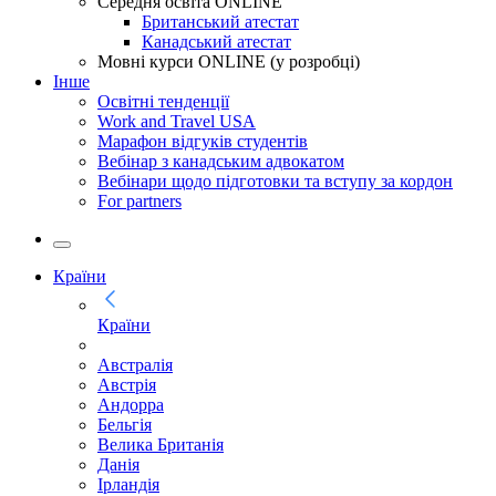
Середня освіта ONLINE
Британський атестат
Канадський атестат
Мовні курси ONLINE (у розробці)
Інше
Освітні тенденції
Work and Travel USA
Марафон відгуків студентів
Вебінар з канадським адвокатом
Вебінари щодо підготовки та вступу за кордон
For partners
Країни
Країни
Австралія
Австрія
Андорра
Бельгія
Велика Британія
Данія
Ірландія