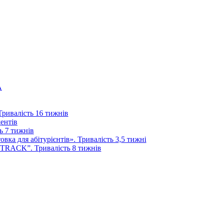
А
 Тривалість 16 тижнів
дентів
ь 7 тижнів
ка для абітурієнтів». Тривалість 3,5 тижні
 TRACK”. Тривалість 8 тижнів