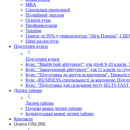
MBA
Спеціальні пропозиції
Подвійний диплом
Освітні тури
Профорієнтація
Tutoring
Гранти до 95% у університетах “Ліги Плюща”, СШ
Ціни на послуги
Підготовчі курси
Підготовчі курси
Курс: “Майбутній абітурієнт” для дітей 9-10 класів.
Курс: “Закордонний абітурієнт” для 11 класів та сту
Курс: “Підготовка до життя за кордоном”. Триваліст
Курс «BUSINESS-спеціальності за кордоном: Підготов
Курс: “Підготовка для складання тесту IELTS FAST
Дитячі табори
Дитячі табори
Групові мовні дитячі табори
Індивідуальні мовні дитячі табори
Контакти
Освіта ONLINE