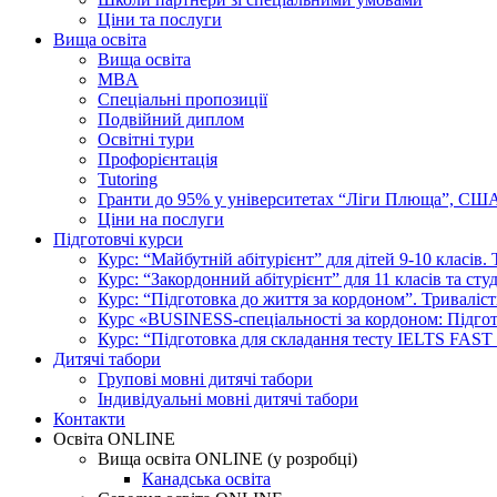
Ціни та послуги
Вища освіта
Вища освіта
MBA
Спеціальні пропозиції
Подвійний диплом
Освітні тури
Профорієнтація
Tutoring
Гранти до 95% у університетах “Ліги Плюща”, СШ
Ціни на послуги
Підготовчі курси
Курс: “Майбутній абітурієнт” для дітей 9-10 класів.
Курс: “Закордонний абітурієнт” для 11 класів та сту
Курс: “Підготовка до життя за кордоном”. Триваліст
Курс «BUSINESS-спеціальності за кордоном: Підготов
Курс: “Підготовка для складання тесту IELTS FAST
Дитячі табори
Групові мовні дитячі табори
Індивідуальні мовні дитячі табори
Контакти
Освіта ONLINE
Вища освіта ONLINE (у розробці)
Канадська освіта