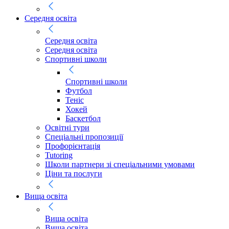
Середня освіта
Середня освіта
Середня освіта
Спортивні школи
Спортивні школи
Футбол
Теніс
Хокей
Баскетбол
Освітні тури
Спеціальні пропозиції
Профорієнтація
Tutoring
Школи партнери зі спеціальними умовами
Ціни та послуги
Вища освіта
Вища освіта
Вища освіта