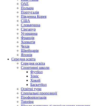
ОАЕ
Польща
Португалія
Південна Корея
США
Словаччина
Сінгапур
Угорщина
Франція
Хорватія
Чехія
Швейцарія
Японія
Середня освіта
Середня освіта
Спортивні школи
Футбол
Теніс
Хокей
Баскетбол
Освітні тури
Спеціальні пропозиції
Профорієнтація
Tutoring
Школи партнери зі спеціальними умовами