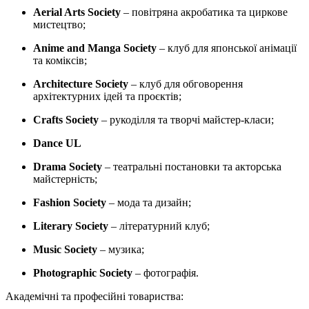
Aerial Arts Society
–
повітряна акробатика та циркове
мистецтво;
Anime and Manga Society
– клуб для
японської анімації
та коміксів;
Architecture Society
– клуб для
обговорення
архітектурних ідей та проєктів;
Crafts Society
–
рукоділля та творчі майстер-класи;
Dance UL
Drama Society
–
театральні постановки та акторська
майстерність;
Fashion Society
–
мода та дизайн;
Literary Society
– л
ітературний клуб;
Music Society
– музика;
Photographic Society
–
фотографія.
Академічні та професійні товариства: