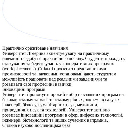
Практично орієнтоване навчання
Університет Лімерика акцентує увагу на практичному
навчанні та здобутті практичного досвіду. Студенти проходять
стажування та беруть участь у кооперативних програмах
(work placements). Спільні проєкти з представниками
промисловості та науковими установами дають студентам
можливість працювати над реальними завданнями та
розвивати свої професійні навички.
Інноваційні програми
Університет пропонує широкий вибір навчальних програм на
бакалаврському та магістерському рівнях, зокрема в галузях
інженерії, бізнесу, гуманітарних наук, медицини,
природничих наук та технологій. Університет активно
розвиває інноваційні програми в сфері цифрових технологій,
інженерії, біотехнології та інших сучасних напрямків.
Сильна науково-дослідницька база