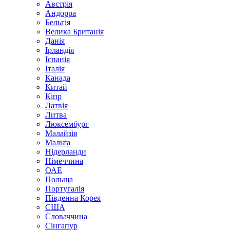
Австрія
Андорра
Бельгія
Велика Британія
Данія
Ірландія
Іспанія
Італія
Канада
Китай
Кіпр
Латвія
Литва
Люксембург
Малайзія
Мальта
Нідерланди
Німеччина
ОАЕ
Польща
Португалія
Південна Корея
США
Словаччина
Сінгапур