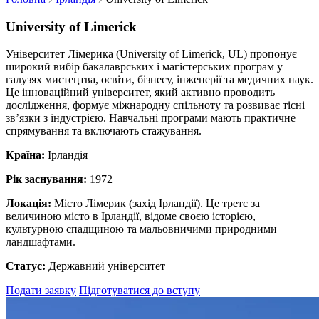
University of Limerick
Університет Лімерика (University of Limerick, UL) пропонує
широкий вибір бакалаврських і магістерських програм у
галузях мистецтва, освіти, бізнесу, інженерії та медичних наук.
Це інноваційний університет, який активно проводить
дослідження, формує міжнародну спільноту та розвиває тісні
зв’язки з індустрією. Навчальні програми мають практичне
спрямування та включають стажування.
Країна:
Ірландія
Рік заснування:
1972
Локація:
Місто Лімерик (захід Ірландії). Це третє за
величиною місто в Ірландії, відоме своєю історією,
культурною спадщиною та мальовничими природними
ландшафтами.
Статус:
Державний університет
Подати заявку
Підготуватися до вступу