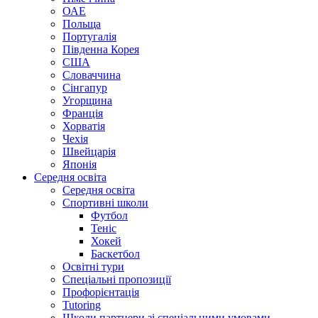
ОАЕ
Польща
Португалія
Південна Корея
США
Словаччина
Сінгапур
Угорщина
Франція
Хорватія
Чехія
Швейцарія
Японія
Середня освіта
Середня освіта
Спортивні школи
Футбол
Теніс
Хокей
Баскетбол
Освітні тури
Спеціальні пропозиції
Профорієнтація
Tutoring
Школи партнери зі спеціальними умовами