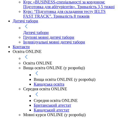
Курс «BUSINESS-спеціальності за кордоном:
Підготовка для абітурієнтів». Тривалість 3,5 тижні
Курс: “Підготовка для складання тесту IELTS
FAST TRACK”. Тривалість 8 тижнів
Дитячі табори
Дитячі табори
Групові мовні дитячі табори
Індивідуальні мовні дитячі табори
Контакти
Освіта ONLINE
Освіта ONLINE
Вища освіта ONLINE (у розробці)
Вища освіта ONLINE (у розробці)
Канадська освіта
Середня освіта ONLINE
Середня освіта ONLINE
Британський атестат
Канадський атестат
Мовні курси ONLINE (у розробці)