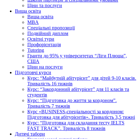
Ціни та послуги
Вища освіта
Вища освіта
MBA
Спеціальні пропозиції
Подвійний диплом
Освітні тури
Профорієнтація
Tutoring
Гранти до 95% у університетах “Ліги Плюща”,
США
Ціни на послуги
Підготовчі курси
Курс: “Майбутній абітурієнт” для дітей 9-10 класів.
Тривалість 16 тижнів
Курс: “Закордонний абітурієнт” для 11 класів та
студентів
Курс: “Підготовка до життя за кордоном”.
Тривалість 7 тижнів
Курс «BUSINESS-спеціальності за кордоном:
Підготовка для абітурієнтів». Тривалість 3,5 тижні
Курс: “Підготовка для складання тесту IELTS
FAST TRACK”. Тривалість 8 тижнів
Дитячі табори