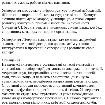
реальних умовах роботи під час навчання.
Університет має сучасну інфраструктуру: наукові лабораторії,
бібліотеки, спортивні об’єкти та студентські зони. Кампус
активно підтримує міжнародну співпрацю, а також сприяє
розвитку культурної різноманітності та інклюзивності.
Студенти UL беруть участь у численних студентських клубах,
спортивних командах та творчих організаціях.
Університет Лімерика надає студентам не лише академічні
знання, а й реальний досвід, що допомагає їм успішно
інтегруватися в професійне середовище і розвивати свою
кар’єру.
Оснащення:
На кампусі університету розташовані сучасні аудиторії та
спеціалізовані лабораторії для занять та досліджень з інженерії,
медичних наук, інформаційних технологій, біотехнологій,
хімії, фізики тощо. Для занять з мистецтва, дизайну та
гуманітарних наук передбачені інтерактивні класи та студії.
Спортивні споруди включають спортивний комплекс для
тренувань, футбольні та регбійні поля, басейни. Університет
має сучасні студентські гуртожитки з усіма необхідними
умовами для комфортного проживання. Навколо гуртожитків
розташовані зони відпочинку, кафетерії, студентські клуби.