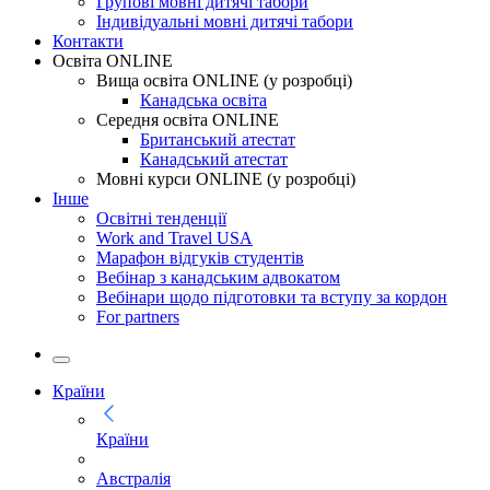
Групові мовні дитячі табори
Індивідуальні мовні дитячі табори
Контакти
Освіта ONLINE
Вища освіта ONLINE (у розробці)
Канадська освіта
Середня освіта ONLINE
Британський атестат
Канадський атестат
Мовні курси ONLINE (у розробці)
Інше
Освітні тенденції
Work and Travel USA
Марафон відгуків студентів
Вебінар з канадським адвокатом
Вебінари щодо підготовки та вступу за кордон
For partners
Країни
Країни
Австралія