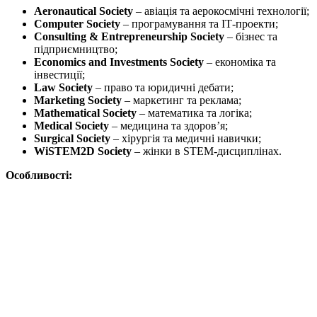
Aeronautical Society
–
авіація та аерокосмічні технології;
Computer Society
–
програмування та ІТ-проекти;
Consulting & Entrepreneurship Society
–
бізнес та
підприємництво;
Economics and Investments Society
–
економіка та
інвестиції;
Law Society
–
право та юридичні дебати;
Marketing Society
–
маркетинг та реклама;
Mathematical Society
–
математика та логіка;
Medical Society
–
медицина та здоров’я;
Surgical Society
–
хірургія та медичні навички;
WiSTEM2D Society
–
жінки в STEM-дисциплінах.
Особливості: