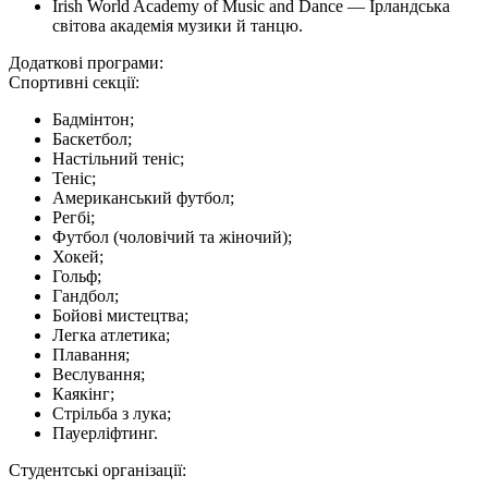
Irish World Academy of Music and Dance — Ірландська
світова академія музики й танцю.
Додаткові програми:
Спортивні секції:
Бадмінтон;
Баскетбол;
Настільний теніс;
Теніс;
Американський футбол;
Регбі;
Футбол (чоловічий та жіночий);
Хокей;
Гольф;
Гандбол;
Бойові мистецтва;
Легка атлетика;
Плавання;
Веслування;
Каякінг;
Стрільба з лука;
Пауерліфтинг.
Студентські організації: