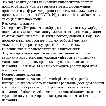
Заклад входить до 500 найкращих університетів світу та
посідає 61 місце у світі за рівнем впливу. Дослідження
проводяться у сферах медицини (зокрема, досліджувалися
проблеми, пов’язані з COVID-19), психології, комп’ютерних
та соціальних наук тощо.
Кар’єрна підтримка
Університет Лімерика має добре розвинену систему кар’єрної
підтримки, яка включає консультативні послуги, стажування,
ярмарки вакансій і тісні зв’язки з роботодавцями. Студентам
пропонуються ресурси для пошуку роботи і численні
можливості для розвитку професійних навичок.
Високий рівень працевлаштування випускників
Завдяки практично орієнтованому навчанню й тісним
зв’язкам з індустрією випускники університету Лімерика
мають високий рівень працевлаштування після закінчення
навчання — близько 90% з них знаходять роботу протягом
шести місяців.
Кооперативне навчання
Кооперативне навчання (або work placement) передбачає
інтеграцію академічного навчання з реальним досвідом роботи
в компаніях та організаціях. Програми кооперативного
навчання в Університеті Лімерика значно підвищують шанси
студентів на успішне працевлаштування після закінчення
навчання.