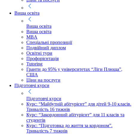
Вища освіта
Вища освіта
Вища освіта
MBA
Спеціальні пропозиції
Подвійний диплом
Освітні тури
Профорієнтація
Tutoring
Гранти до 95% у університетах “Ліги Плюща”,
США
Ціни на послуги
Підготовчі курси
Підготовчі курси
Курс: “Майбутній абітурієнт” для дітей 9-10 класів.
Тривалість 16 тижнів
Курс: “Закордонний абітурієнт” для 11 класів та
студентів
Курс: “Підготовка до життя за кордоном”.
Тривалість 7 тижнів