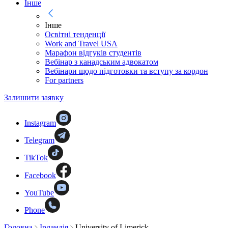
Інше
Інше
Освітні тенденції
Work and Travel USA
Марафон відгуків студентів
Вебінар з канадським адвокатом
Вебінари щодо підготовки та вступу за кордон
For partners
Залишити заявку
Instagram
Telegram
TikTok
Facebook
YouTube
Phone
Головна
Ірландія
University of Limerick