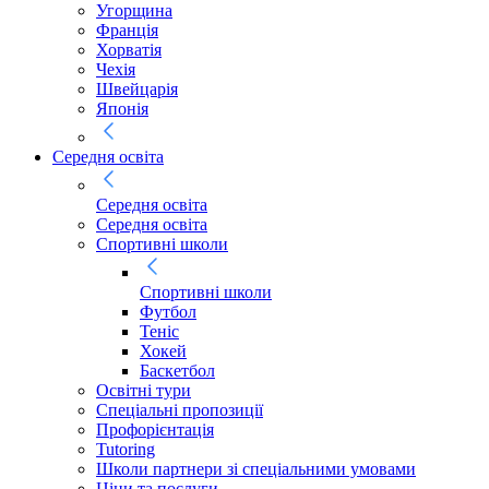
Угорщина
Франція
Хорватія
Чехія
Швейцарія
Японія
Середня освіта
Середня освіта
Середня освіта
Спортивні школи
Спортивні школи
Футбол
Теніс
Хокей
Баскетбол
Освітні тури
Спеціальні пропозиції
Профорієнтація
Tutoring
Школи партнери зі спеціальними умовами
Ціни та послуги