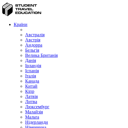
Країни
Австралія
Австрія
Андорра
Бельгія
Велика Британія
Данія
Ірландія
Іспанія
Італія
Канада
Китай
Кіпр
Латвія
Литва
Люксембург
Малайзія
Мальта
Нідерланди
Німеччина