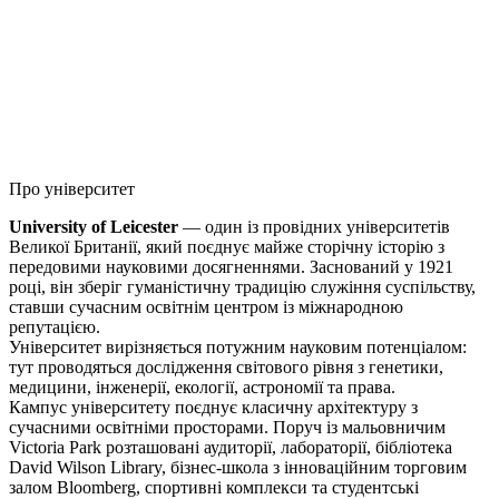
Про університет
University of Leicester
— один із провідних університетів
Великої Британії, який поєднує майже сторічну історію з
передовими науковими досягненнями. Заснований у 1921
році, він зберіг гуманістичну традицію служіння суспільству,
ставши сучасним освітнім центром із міжнародною
репутацією.
Університет вирізняється потужним науковим потенціалом:
тут проводяться дослідження світового рівня з генетики,
медицини, інженерії, екології, астрономії та права.
Кампус університету поєднує класичну архітектуру з
сучасними освітніми просторами. Поруч із мальовничим
Victoria Park розташовані аудиторії, лабораторії, бібліотека
David Wilson Library, бізнес-школа з інноваційним торговим
залом Bloomberg, спортивні комплекси та студентські