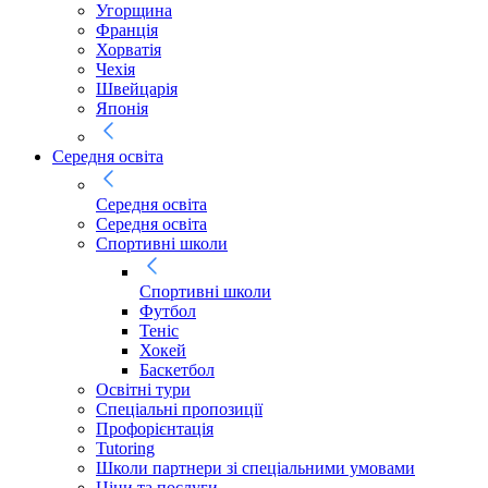
Угорщина
Франція
Хорватія
Чехія
Швейцарія
Японія
Середня освіта
Середня освіта
Середня освіта
Спортивні школи
Спортивні школи
Футбол
Теніс
Хокей
Баскетбол
Освітні тури
Спеціальні пропозиції
Профорієнтація
Tutoring
Школи партнери зі спеціальними умовами
Ціни та послуги