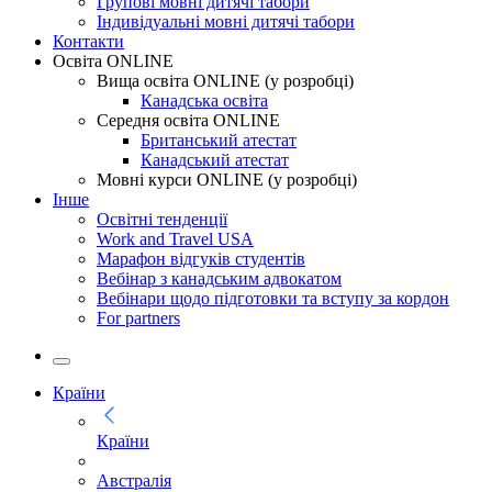
Групові мовні дитячі табори
Індивідуальні мовні дитячі табори
Контакти
Освіта ONLINE
Вища освіта ONLINE (у розробці)
Канадська освіта
Середня освіта ONLINE
Британський атестат
Канадський атестат
Мовні курси ONLINE (у розробці)
Інше
Освітні тенденції
Work and Travel USA
Марафон відгуків студентів
Вебінар з канадським адвокатом
Вебінари щодо підготовки та вступу за кордон
For partners
Країни
Країни
Австралія