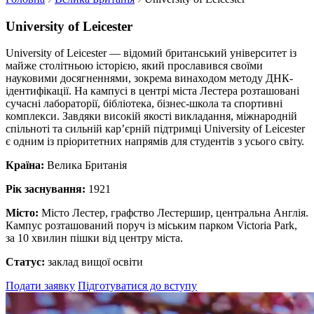
University of Leicester
University of Leicester — відомий британський університет із
майже столітньою історією, який прославився своїми
науковими досягненнями, зокрема винаходом методу ДНК-
ідентифікації. На кампусі в центрі міста Лестера розташовані
сучасні лабораторії, бібліотека, бізнес-школа та спортивні
комплекси. Завдяки високій якості викладання, міжнародній
спільноті та сильній кар’єрній підтримці University of Leicester
є одним із пріоритетних напрямів для студентів з усього світу.
Країна:
Велика Британія
Рік заснування:
1921
Місто:
Місто Лестер, графство Лестершир, центральна Англія.
Кампус розташований поруч із міським парком Victoria Park,
за 10 хвилин пішки від центру міста.
Статус:
заклад вищої освіти
Подати заявку
Підготуватися до вступу