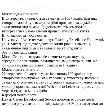
Міжнародна спільнота
В університеті навчаються студенти зі 100+ країн. Для них
створено мовні курси, адаптаційні програми та служби
академічної підтримки, що допомагають комфортно
інтегруватися у навчальний процес і культурне життя.
Викладання та якість освіти
University of Leicester має статус Teaching Excellence Framework
(TEF Silver), що підтверджує високий рівень навчання,
академічної підтримки та задоволеності студентів.
Зручне розташування
Місто Лестер — яскраве, безпечне та мультикультурне
середовище з вигідним розташуванням у центрі Англії. До
Лондона можна дістатися потягом за 1 годину.
Міжнародна спільнота
Університет об’єднує студентів із понад 100 країн світу,
створюючи по-справжньому глобальну атмосферу. Іноземні
студенти отримують мовну підтримку, академічні консультації,
участь у програмі адаптації Welcome to Leicester та доступ до
мережі студентських клубів.
Кар’єрні можливості
Центр Career Development Service допомагає студентам із
першого року навчання — від складання CV до підготовки до