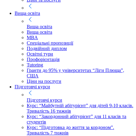
Вища освіта
Вища освіта
Вища освіта
MBA
Спеціальні пропозиції
Подвійний диплом
Освітні тури
Профорієнтація
Tutoring
Гранти до 95% у університетах “Ліги Плюща”,
США
Ціни на послуги
Підготовчі курси
Підготовчі курси
Курс: “Майбутній абітурієнт” для дітей 9-10 класів.
Тривалість 16 тижнів
Курс: “Закордонний абітурієнт” для 11 класів та
студентів
Курс: “Підготовка до життя за кордоном”.
Тривалість 7 тижнів