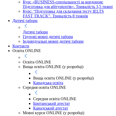
Курс «BUSINESS-спеціальності за кордоном:
Підготовка для абітурієнтів». Тривалість 3,5 тижні
Курс: “Підготовка для складання тесту IELTS
FAST TRACK”. Тривалість 8 тижнів
Дитячі табори
Дитячі табори
Групові мовні дитячі табори
Індивідуальні мовні дитячі табори
Контакти
Освіта ONLINE
Освіта ONLINE
Вища освіта ONLINE (у розробці)
Вища освіта ONLINE (у розробці)
Канадська освіта
Середня освіта ONLINE
Середня освіта ONLINE
Британський атестат
Канадський атестат
Мовні курси ONLINE (у розробці)