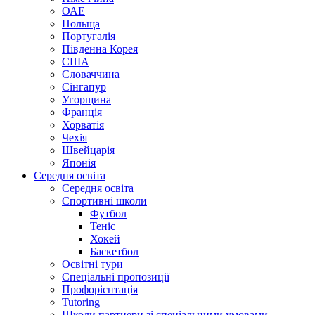
ОАЕ
Польща
Португалія
Південна Корея
США
Словаччина
Сінгапур
Угорщина
Франція
Хорватія
Чехія
Швейцарія
Японія
Середня освіта
Середня освіта
Спортивні школи
Футбол
Теніс
Хокей
Баскетбол
Освітні тури
Спеціальні пропозиції
Профорієнтація
Tutoring
Школи партнери зі спеціальними умовами