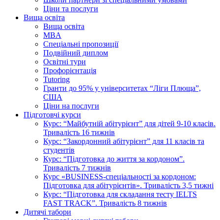
Ціни та послуги
Вища освіта
Вища освіта
MBA
Спеціальні пропозиції
Подвійний диплом
Освітні тури
Профорієнтація
Tutoring
Гранти до 95% у університетах “Ліги Плюща”,
США
Ціни на послуги
Підготовчі курси
Курс: “Майбутній абітурієнт” для дітей 9-10 класів.
Тривалість 16 тижнів
Курс: “Закордонний абітурієнт” для 11 класів та
студентів
Курс: “Підготовка до життя за кордоном”.
Тривалість 7 тижнів
Курс «BUSINESS-спеціальності за кордоном:
Підготовка для абітурієнтів». Тривалість 3,5 тижні
Курс: “Підготовка для складання тесту IELTS
FAST TRACK”. Тривалість 8 тижнів
Дитячі табори