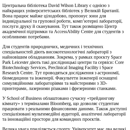
Центральна бібліотека David Wilson Library є однією з
найкращих університетських бібліотек у Великій Британії.
Вона працює майже цілодобово, пропонує зони для
індивідуальної та групової роботи, комп’ютерні лабораторії,
послуги друку й сканування. Тут також розміщено Центр
академічної підтримки та AccessAbility Centre для студентів з
особливими потребами.
Для студентів природничих, медичних і технічних
спеціальностей діють високотехнологічні лабораторії з
найновішим обладнанням. Зокрема, у рамках проєкту Space
Park Leicester діють такі дослідницькі центри та сервіси: Core
Biotechnology Services, Preclinical Imaging Facility і Space
Research Centre. Тут проводяться дослідження з астрономії,
біомедицини та інженерії. Факультети інженерії оснащені
симуляційними лабораторіями та майстернями з 3D-
принтерами, лазерними різаками і фрезерними станками.
У School of Business облаштовано сучасну «трейдингову
кімнату» з терміналами Bloomberg, що дозволяє студентам
працювати з реальними фінансовими даними. Також доступні
спеціалізовані мультимедійні аудиторії, аналітичні лабораторії
та інноваційні простори для командних проєктів.
Велика увага приділяється спорту. Університет має два великі