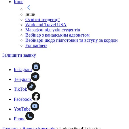
Інше
Інше
Освітні тенденції
Work and Travel USA
Марафон відгуків студентів
Вебінар з канадським адвокатом
Вебінари щодо підготовки та вступу за кордон
For partners
Залишити заявку
Instagram
Telegram
TikTok
Facebook
YouTube
Phone
Головна
Велика Британія
University of Leicester