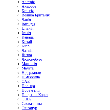
Австрія
Андорра
Бельгія
Велика Британія
Данія
Ірландія
Іспанія
Італія
Канада
Китай
Кіпр
Латвія
Литва
Люксембург
Малайзія
Мальта
Нідерланди
Німеччина
ОАЕ
Польща
Португалія
Південна Корея
США
Словаччина
Сінгапур