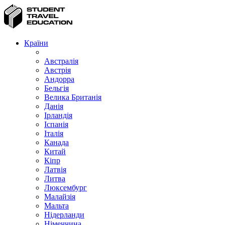
Країни
Австралія
Австрія
Андорра
Бельгія
Велика Британія
Данія
Ірландія
Іспанія
Італія
Канада
Китай
Кіпр
Латвія
Литва
Люксембург
Малайзія
Мальта
Нідерланди
Німеччина