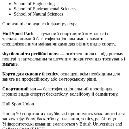
School of Engineering
School of Environmental Sciences
School of Natural Sciences
Спортивні споруди та інфраструктура
Hull Sport Park
— сучасний спортивний комплекс із
тренажерними й багатофункціональними залами та
спеціалізованими майданчиками для різних видів спорту.
Футбольні та регбійні поля
— освітлені поля на відкритому
повітрі з натуральним та штучним покриттям для тренувань і
змагань.
К
орти для сквошу
й тенісу
, оснащені всім необхідним для
занять на професійному або аматорському рівні.
Спортивн
ий
зал
— багатофункціональний простір для
ігрових видів спорту: баскетболу, волейболу й бадмінтону.
Hull Sport Union
Понад 50 спортивних клубів, які пропонують можливості для
занять з футболу, баскетболу, плавання, тенісу, регбі тощо.
Університетські команди змагаються у British Universities and