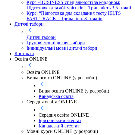
Курс «BUSINESS-спеціальності за кордоном:
Підготовка для абітурієнтів». Тривалість 3,5 тижні
Курс: “Підготовка для складання тесту IELTS
FAST TRACK”. Тривалість 8 тижнів
Дитячі табори
Дитячі табори
Групові мовні дитячі табори
Індивідуальні мовні дитячі табори
Контакти
Освіта ONLINE
Освіта ONLINE
Вища освіта ONLINE (у розробці)
Вища освіта ONLINE (у розробці)
Канадська освіта
Середня освіта ONLINE
Середня освіта ONLINE
Британський атестат
Канадський атестат
Мовні курси ONLINE (у розробці)