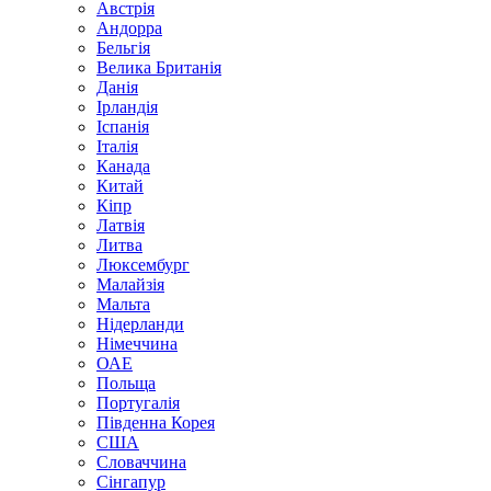
Австрія
Андорра
Бельгія
Велика Британія
Данія
Ірландія
Іспанія
Італія
Канада
Китай
Кіпр
Латвія
Литва
Люксембург
Малайзія
Мальта
Нідерланди
Німеччина
ОАЕ
Польща
Португалія
Південна Корея
США
Словаччина
Сінгапур