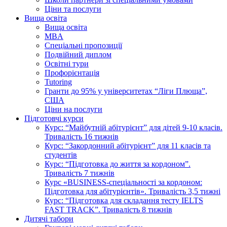
Ціни та послуги
Вища освіта
Вища освіта
MBA
Спеціальні пропозиції
Подвійний диплом
Освітні тури
Профорієнтація
Tutoring
Гранти до 95% у університетах “Ліги Плюща”,
США
Ціни на послуги
Підготовчі курси
Курс: “Майбутній абітурієнт” для дітей 9-10 класів.
Тривалість 16 тижнів
Курс: “Закордонний абітурієнт” для 11 класів та
студентів
Курс: “Підготовка до життя за кордоном”.
Тривалість 7 тижнів
Курс «BUSINESS-спеціальності за кордоном:
Підготовка для абітурієнтів». Тривалість 3,5 тижні
Курс: “Підготовка для складання тесту IELTS
FAST TRACK”. Тривалість 8 тижнів
Дитячі табори