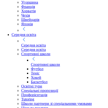
Угорщина
Франція
Хорватія
Чехія
Швейцарія
Японія
Середня освіта
Середня освіта
Середня освіта
Спортивні школи
Спортивні школи
Футбол
Теніс
Хокей
Баскетбол
Освітні тури
Спеціальні пропозиції
Профорієнтація
Tutoring
Школи партнери зі спеціальними умовами
Ціни та послуги