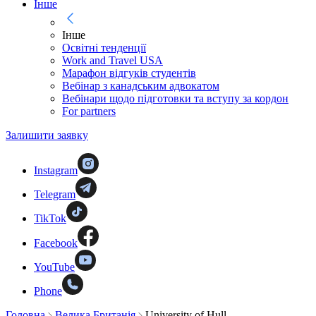
Інше
Інше
Освітні тенденції
Work and Travel USA
Марафон відгуків студентів
Вебінар з канадським адвокатом
Вебінари щодо підготовки та вступу за кордон
For partners
Залишити заявку
Instagram
Telegram
TikTok
Facebook
YouTube
Phone
Головна
Велика Британія
University of Hull