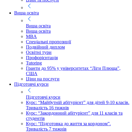
Вища освіта
Вища освіта
Вища освіта
MBA
Спеціальні пропозиції
Подвійний диплом
Освітні тури
Профорієнтація
Tutoring
Гранти до 95% у університетах “Ліги Плюща”,
США
Ціни на послуги
Підготовчі курси
Підготовчі курси
Курс: “Майбутній абітурієнт” для дітей 9-10 класів.
Тривалість 16 тижнів
Курс: “Закордонний абітурієнт” для 11 класів та
студентів
Курс: “Підготовка до життя за кордоном”.
Тривалість 7 тижнів