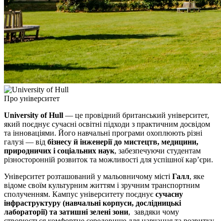
Про університет
University of Hull
— це провідний британський університет,
який поєднує сучасні освітні підходи з практичним досвідом
та інноваціями. Його навчальні програми охоплюють різні
галузі — від
бізнесу й інженерії до мистецтв, медицини,
природничих і соціальних наук
, забезпечуючи студентам
різносторонній розвиток та можливості для успішної кар’єри.
Університет розташований у мальовничому місті
Галл
, яке
відоме своїм культурним життям і зручним транспортним
сполученням. Кампус університету поєднує
сучасну
інфраструктуру (навчальні корпуси, дослідницькі
лабораторії) та затишні зелені зони
, завдяки чому
створюється комфортне середовище для навчання та розвитку.