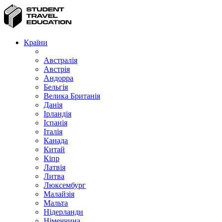
Країни
Австралія
Австрія
Андорра
Бельгія
Велика Британія
Данія
Ірландія
Іспанія
Італія
Канада
Китай
Кіпр
Латвія
Литва
Люксембург
Малайзія
Мальта
Нідерланди
Німеччина