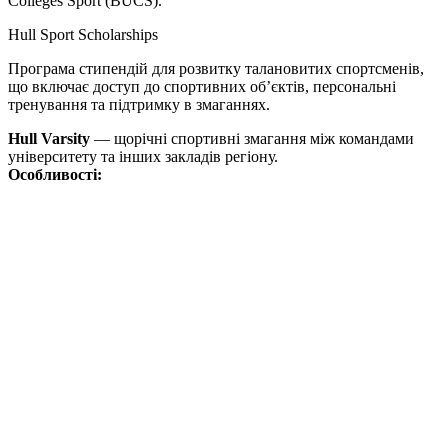
Colleges Sport (BUCS).
Hull Sport Scholarships
Програма стипендій для розвитку талановитих спортсменів,
що включає доступ до спортивних об’єктів, персональні
тренування та підтримку в змаганнях.
Hull Varsity
—
щ
орічні спортивні змагання між командами
університету та інши
х
заклад
ів
регіону.
Особливості: