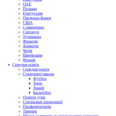
ОАЕ
Польща
Португалія
Південна Корея
США
Словаччина
Сінгапур
Угорщина
Франція
Хорватія
Чехія
Швейцарія
Японія
Середня освіта
Середня освіта
Спортивні школи
Футбол
Теніс
Хокей
Баскетбол
Освітні тури
Спеціальні пропозиції
Профорієнтація
Tutoring
Школи партнери зі спеціальними умовами