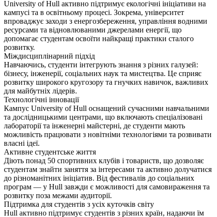
University of Hull активно підтримує екологічні ініціативи на
кампусі та в освітньому процесі. Зокрема, університет
впроваджує заходи з енергозбереження, управління водними
ресурсами та відновлюваними джерелами енергії, що
допомагає студентам освоїти найкращі практики сталого
розвитку.
Міждисциплінарний підхід
Навчаючись, студенти інтегрують знання з різних галузей:
бізнесу, інженерії, соціальних наук та мистецтва. Це сприяє
розвитку широкого кругозору та гнучких навичок, важливих
для майбутніх лідерів.
Технологічні інновації
Кампус University of Hull оснащений сучасними навчальними
та дослідницькими центрами, що включають спеціалізовані
лабораторії та інженерні майстерні, де студенти мають
можливість працювати з новітніми технологіями та розвивати
власні ідеї.
Активне студентське життя
Діють понад 50 спортивних клубів і товариств, що дозволяє
студентам знайти заняття за інтересами та активно долучатися
до різноманітних ініціатив. Від фестивалів до соціальних
програм — у Hull завжди є можливості для самовираження та
розвитку поза межами аудиторії.
Підтримка для студентів з усіх куточків світу
Hull активно підтримує студентів з різних країн, надаючи їм