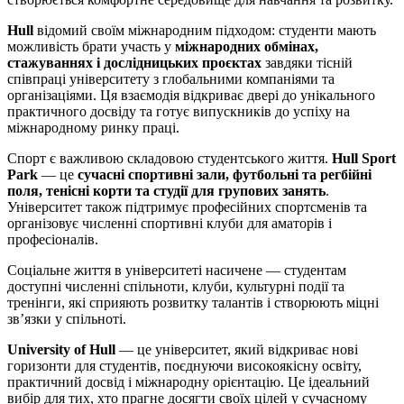
Hull
відомий своїм міжнародним підходом: студенти мають
можливість брати участь у
міжнародних обмінах,
стажуваннях і дослідницьких проєктах
завдяки тісній
співпраці університету з глобальними компаніями та
організаціями. Ця взаємодія відкриває двері до унікального
практичного досвіду та готує випускників до успіху на
міжнародному ринку праці.
Спорт є важливою складовою студентського життя.
Hull Sport
Park
— це
сучасні спортивні зали, футбольні та регбійні
поля, тенісні корти та студії для групових занять
.
Університет також підтримує професійних спортсменів та
організовує численні спортивні клуби для аматорів і
професіоналів.
Соціальне життя в університеті насичене — студентам
доступні численні спільноти, клуби, культурні події та
тренінги, які сприяють розвитку талантів і створюють міцні
зв’язки у спільноті.
University of Hull
— це університет, який відкриває нові
горизонти для студентів, поєднуючи високоякісну освіту,
практичний досвід і міжнародну орієнтацію. Це ідеальний
вибір для тих, хто прагне досягти своїх цілей у сучасному