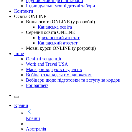
Групові мовні дитячі табори
Індивідуальні мовні дитячі табори
Контакти
Освіта ONLINE
Вища освіта ONLINE (у розробці)
Канадська освіта
Середня освіта ONLINE
Британський атестат
Канадський атестат
Мовні курси ONLINE (у розробці)
Інше
Освітні тенденції
Work and Travel USA
Марафон відгуків студентів
Вебінар з канадським адвокатом
Вебінари щодо підготовки та вступу за кордон
For partners
Країни
Країни
Австралія