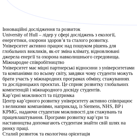
Інноваційні дослідження та розвиток
University of Hull – лідер у сфері досліджень з екології,
енергетики, охорони здоров’я та сталого розвитку.
Університет активно працює над пошуком рішень для
глобальних викликів, як-от зміна клімату, відновлювані
джерела енергії та охорона навколишнього середовища.
Міжнародне співробітництво
Університет має міцні партнерські відносини з університетами
та компаніями по всьому світу, завдяки чому студенти можуть
брати участь у міжнародних програмах обміну, стажуваннях
та дослідницьких проєктах. Це сприяє розвитку глобальних
компетенцій і міжнародного досвіду студентів.
Кар’єрні можливості та підтримка
Центр кар’єрного розвитку університету активно співпрацює
з великими компаніями, наприклад, із Siemens, NHS, BP і
KPMG, надаючи студентам можливості для стажувань та
працевлаштування. Програми розвитку кар’єри та
наставництва допомагають студентам знайти свій шлях на
ринку праці.
Сталий розвиток та екологічна орієнтація