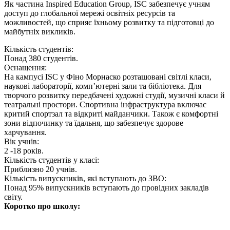
Як частина Inspired Education Group, ISC забезпечує учням
доступ до глобальної мережі освітніх ресурсів та
можливостей, що сприяє їхньому розвитку та підготовці до
майбутніх викликів.
Кількість студентів:
Понад 380 студентів.
Оснащення:
На кампусі ISC у Фіно Морнаско розташовані світлі класи,
наукові лабораторії, комп’ютерні зали та бібліотека. Для
творчого розвитку передбачені художні студії, музичні класи й
театральні простори. Спортивна інфраструктура включає
критий спортзал та відкриті майданчики. Також є комфортні
зони відпочинку та їдальня, що забезпечує здорове
харчування.
Вік учнів:
2 -18 років.
Кількість студентів у класі:
Приблизно 20 учнів.
Кількість випускників, які вступають до ЗВО:
Понад 95% випускників вступають до провідних закладів
світу.
Коротко про школу: