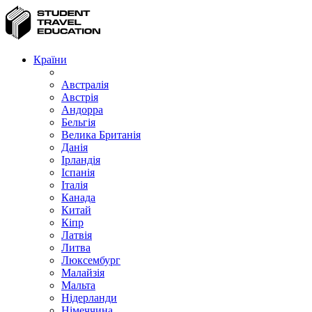
Країни
Австралія
Австрія
Андорра
Бельгія
Велика Британія
Данія
Ірландія
Іспанія
Італія
Канада
Китай
Кіпр
Латвія
Литва
Люксембург
Малайзія
Мальта
Нідерланди
Німеччина