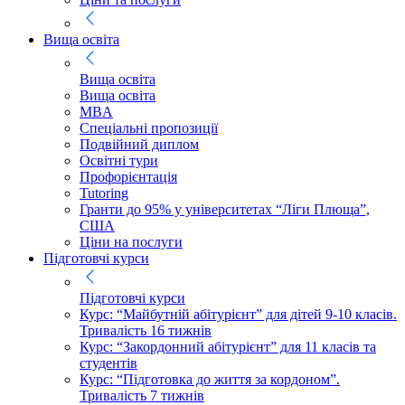
Вища освіта
Вища освіта
Вища освіта
MBA
Спеціальні пропозиції
Подвійний диплом
Освітні тури
Профорієнтація
Tutoring
Гранти до 95% у університетах “Ліги Плюща”,
США
Ціни на послуги
Підготовчі курси
Підготовчі курси
Курс: “Майбутній абітурієнт” для дітей 9-10 класів.
Тривалість 16 тижнів
Курс: “Закордонний абітурієнт” для 11 класів та
студентів
Курс: “Підготовка до життя за кордоном”.
Тривалість 7 тижнів