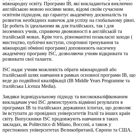
міжнародну освіту. Програми IB, які викладаються виключно
англійською мовою носіями мови, відомі своїм сучасним
освітнім підходом, що гарантує академічну досконалість та
розвиток необхідних навичок для успіху на глобальному рівні.
Це робить їх ідеальними як для італійських, так і для
іноземних учнів, сприяючи двомовності в англійській та
італійській мовах. Крім того, різноманітні позакласні заходи (
мистецтво, публічні виступи, спортивні тренування та
міжнародні обмінні програми) доповнюють насичену
академічну програму ISC, дозволяючи учням відкривати та
розвивати свої таланти.
ISC надає учням можливість обрати міжнародний або
італійський шлях навчання в рамках основної програми IB, що
веде до подвійної кваліфікації (IB Middle Years Programme та
італійська Licenza Media).
Завдяки індивідуальному підходу та висококваліфікованим
викладачам учні ISC демонструють відмінні результати в
програмах IB та італійських державних іспитах, що дозволяє
їм вступати до провідних університетів Італії та інших країн
світу. Випускники ISC продовжують навчання в таких
закладах, як Politecnico di Milano, Bocconi, а також у
престижних університетах Великобританії, Європи та США.