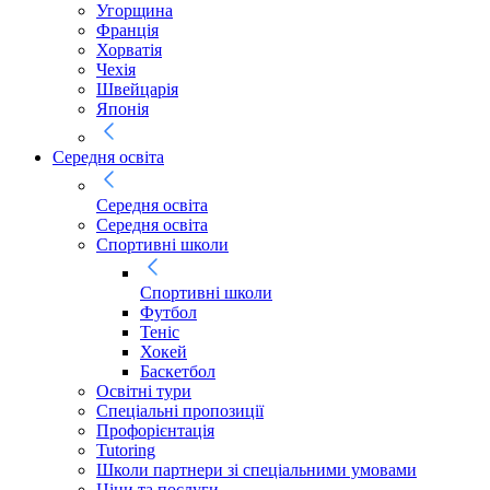
Угорщина
Франція
Хорватія
Чехія
Швейцарія
Японія
Середня освіта
Середня освіта
Середня освіта
Спортивні школи
Спортивні школи
Футбол
Теніс
Хокей
Баскетбол
Освітні тури
Спеціальні пропозиції
Профорієнтація
Tutoring
Школи партнери зі спеціальними умовами
Ціни та послуги