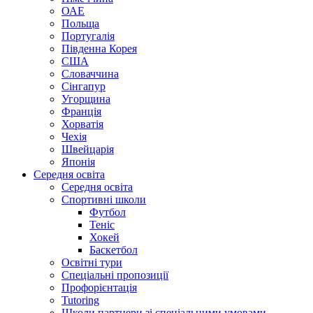
ОАЕ
Польща
Португалія
Південна Корея
США
Словаччина
Сінгапур
Угорщина
Франція
Хорватія
Чехія
Швейцарія
Японія
Середня освіта
Середня освіта
Спортивні школи
Футбол
Теніс
Хокей
Баскетбол
Освітні тури
Спеціальні пропозиції
Профорієнтація
Tutoring
Школи партнери зі спеціальними умовами