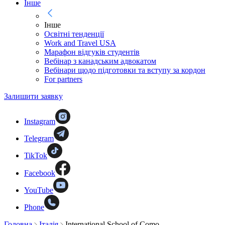
Інше
Інше
Освітні тенденції
Work and Travel USA
Марафон відгуків студентів
Вебінар з канадським адвокатом
Вебінари щодо підготовки та вступу за кордон
For partners
Залишити заявку
Instagram
Telegram
TikTok
Facebook
YouTube
Phone
Головна
Італія
International School of Como