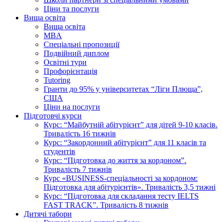
Ціни та послуги
Вища освіта
Вища освіта
MBA
Спеціальні пропозиції
Подвійний диплом
Освітні тури
Профорієнтація
Tutoring
Гранти до 95% у університетах “Ліги Плюща”,
США
Ціни на послуги
Підготовчі курси
Курс: “Майбутній абітурієнт” для дітей 9-10 класів.
Тривалість 16 тижнів
Курс: “Закордонний абітурієнт” для 11 класів та
студентів
Курс: “Підготовка до життя за кордоном”.
Тривалість 7 тижнів
Курс «BUSINESS-спеціальності за кордоном:
Підготовка для абітурієнтів». Тривалість 3,5 тижні
Курс: “Підготовка для складання тесту IELTS
FAST TRACK”. Тривалість 8 тижнів
Дитячі табори