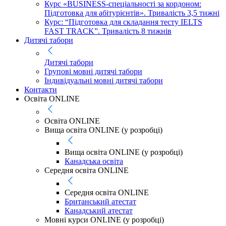
Курс «BUSINESS-спеціальності за кордоном:
Підготовка для абітурієнтів». Тривалість 3,5 тижні
Курс: “Підготовка для складання тесту IELTS
FAST TRACK”. Тривалість 8 тижнів
Дитячі табори
Дитячі табори
Групові мовні дитячі табори
Індивідуальні мовні дитячі табори
Контакти
Освіта ONLINE
Освіта ONLINE
Вища освіта ONLINE (у розробці)
Вища освіта ONLINE (у розробці)
Канадська освіта
Середня освіта ONLINE
Середня освіта ONLINE
Британський атестат
Канадський атестат
Мовні курси ONLINE (у розробці)