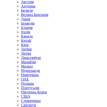
Австрія
Андорра
Бельгія
Велика Британія
Данія
Ірландія
Іспанія
Італія
Канада
Китай
Кіпр
Латвія
Литва
Люксембург
Малайзія
Мальта
Нідерланди
Німеччина
ОАЕ
Польща
Португалія
Південна Корея
США
Словаччина
Сінгапур