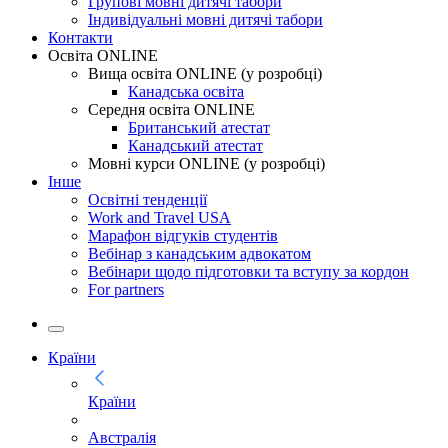
Групові мовні дитячі табори
Індивідуальні мовні дитячі табори
Контакти
Освіта ONLINE
Вища освіта ONLINE (у розробці)
Канадська освіта
Середня освіта ONLINE
Британський атестат
Канадський атестат
Мовні курси ONLINE (у розробці)
Інше
Освітні тенденції
Work and Travel USA
Марафон відгуків студентів
Вебінар з канадським адвокатом
Вебінари щодо підготовки та вступу за кордон
For partners
Країни
Країни
Австралія