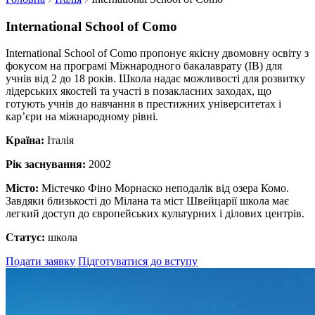
International School of Como
International School of Como пропонує якісну двомовну освіту з
фокусом на програмі Міжнародного бакалаврату (IB) для
учнів від 2 до 18 років. Школа надає можливості для розвитку
лідерських якостей та участі в позакласних заходах, що
готують учнів до навчання в престижних університетах і
кар’єри на міжнародному рівні.
Країна:
Італія
Рік заснування:
2002
Місто:
Містечко Фіно Морнаско неподалік від озера Комо.
Завдяки близькості до Мілана та міст Швейцарії школа має
легкий доступ до європейських культурних і ділових центрів.
Статус:
школа
Подати заявку
Підготуватися до вступу