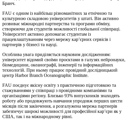
Бранч.
FAU є одним із найбільш різноманітних за етнічною та
культурною складовою університетів у штаті. Він активно
розвиває міжнародні партнерства та програми обміну,
створюючи для студентів можливості глобальної співпраці.
Університет активно допомагає студентам із
працевлаштуванням через мережу кар’єрних сервісів і
партнерів у бізнесі та науці.
Особлива увага приділяється науковим дослідженням:
університет відомий своїми проєктами в галузях нейронауки,
біомедицини, океанографії, інженерії та інформаційних
технологій. При ньому працює провідний дослідницький
центр Harbor Branch Oceanographic Institute.
FAU поєднує якісну освіту з практичною підготовкою та
стажуваннями у співпраці з провідними компаніями та
організаціями регіону. Близько 93% випускників знаходять
роботу або продовжують навчання упродовж перших шести
місяців після закінчення, а розгалужена мережа партнерів
забезпечує широкі можливості для професійної кар’єри як у
США, так і на міжнародному рівні.