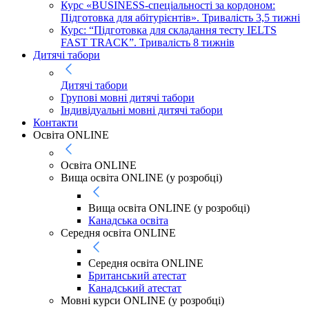
Курс «BUSINESS-спеціальності за кордоном:
Підготовка для абітурієнтів». Тривалість 3,5 тижні
Курс: “Підготовка для складання тесту IELTS
FAST TRACK”. Тривалість 8 тижнів
Дитячі табори
Дитячі табори
Групові мовні дитячі табори
Індивідуальні мовні дитячі табори
Контакти
Освіта ONLINE
Освіта ONLINE
Вища освіта ONLINE (у розробці)
Вища освіта ONLINE (у розробці)
Канадська освіта
Середня освіта ONLINE
Середня освіта ONLINE
Британський атестат
Канадський атестат
Мовні курси ONLINE (у розробці)