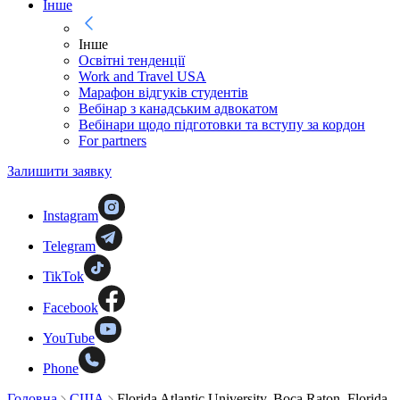
Інше
Інше
Освітні тенденції
Work and Travel USA
Марафон відгуків студентів
Вебінар з канадським адвокатом
Вебінари щодо підготовки та вступу за кордон
For partners
Залишити заявку
Instagram
Telegram
TikTok
Facebook
YouTube
Phone
Головна
США
Florida Atlantic University, Boca Raton, Florida