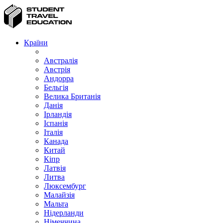
Країни
Австралія
Австрія
Андорра
Бельгія
Велика Британія
Данія
Ірландія
Іспанія
Італія
Канада
Китай
Кіпр
Латвія
Литва
Люксембург
Малайзія
Мальта
Нідерланди
Німеччина