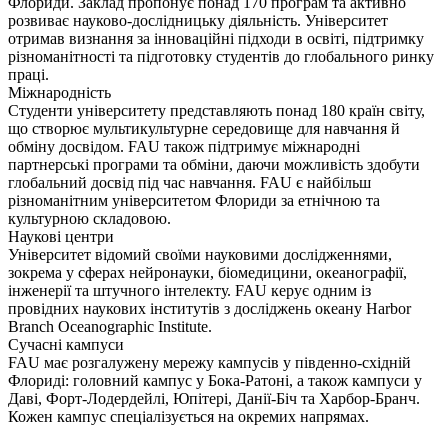
Флориди. Заклад пропонує понад 170 програм та активно
розвиває науково-дослідницьку діяльність. Університет
отримав визнання за інноваційні підходи в освіті, підтримку
різноманітності та підготовку студентів до глобального ринку
праці.
Міжнародність
Студенти університету представляють понад 180 країн світу,
що створює мультикультурне середовище для навчання й
обміну досвідом. FAU також підтримує міжнародні
партнерські програми та обміни, даючи можливість здобути
глобальний досвід під час навчання. FAU є найбільш
різноманітним університетом Флориди за етнічною та
культурною складовою.
Наукові центри
Університет відомий своїми науковими дослідженнями,
зокрема у сферах нейронауки, біомедицини, океанографії,
інженерії та штучного інтелекту. FAU керує одним із
провідних наукових інститутів з досліджень океану Harbor
Branch Oceanographic Institute.
Сучасні кампуси
FAU має розгалужену мережу кампусів у південно-східній
Флориді: головний кампус у Бока-Ратоні, а також кампуси у
Даві, Форт-Лодердейлі, Юпітері, Данії-Біч та Харбор-Бранч.
Кожен кампус спеціалізується на окремих напрямах.