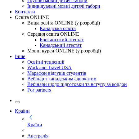
Групові мовні дитячі табори
Індивідуальні мовні дитячі табори
Контакти
Освіта ONLINE
Вища освіта ONLINE (у розробці)
Канадська освіта
Середня освіта ONLINE
Британський атестат
Канадський атестат
Мовні курси ONLINE (у розробці)
Інше
Освітні тенденції
Work and Travel USA
Марафон відгуків студентів
Вебінар з канадським адвокатом
Вебінари щодо підготовки та вступу за кордон
For partners
Країни
Країни
Австралія