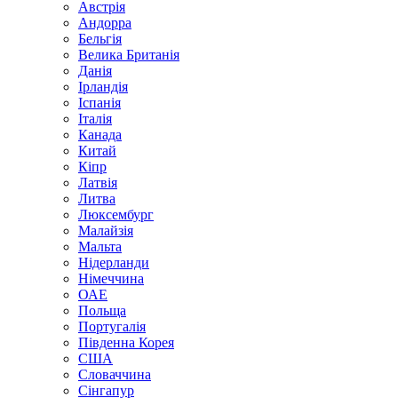
Австрія
Андорра
Бельгія
Велика Британія
Данія
Ірландія
Іспанія
Італія
Канада
Китай
Кіпр
Латвія
Литва
Люксембург
Малайзія
Мальта
Нідерланди
Німеччина
ОАЕ
Польща
Португалія
Південна Корея
США
Словаччина
Сінгапур