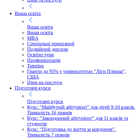
Вища освіта
Вища освіта
Вища освіта
MBA
Спеціальні пропозиції
Подвійний диплом
Освітні тури
Профорієнтація
Tutoring
Гранти до 95% у університетах “Ліги Плюща”,
США
Ціни на послуги
Підготовчі курси
Підготовчі курси
Курс: “Майбутній абітурієнт” для дітей 9-10 класів.
Тривалість 16 тижнів
Курс: “Закордонний абітурієнт” для 11 класів та
студентів
Курс: “Підготовка до життя за кордоном”.
Тривалість 7 тижнів