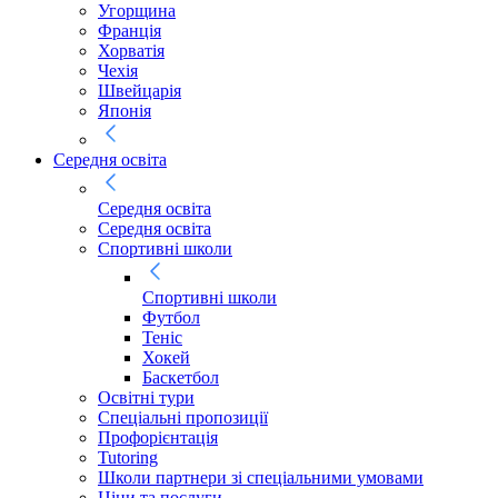
Угорщина
Франція
Хорватія
Чехія
Швейцарія
Японія
Середня освіта
Середня освіта
Середня освіта
Спортивні школи
Спортивні школи
Футбол
Теніс
Хокей
Баскетбол
Освітні тури
Спеціальні пропозиції
Профорієнтація
Tutoring
Школи партнери зі спеціальними умовами
Ціни та послуги