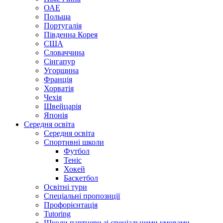
ОАЕ
Польща
Португалія
Південна Корея
США
Словаччина
Сінгапур
Угорщина
Франція
Хорватія
Чехія
Швейцарія
Японія
Середня освіта
Середня освіта
Спортивні школи
Футбол
Теніс
Хокей
Баскетбол
Освітні тури
Спеціальні пропозиції
Профорієнтація
Tutoring
Школи партнери зі спеціальними умовами