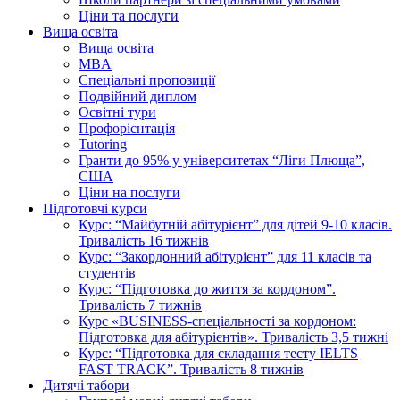
Ціни та послуги
Вища освіта
Вища освіта
MBA
Спеціальні пропозиції
Подвійний диплом
Освітні тури
Профорієнтація
Tutoring
Гранти до 95% у університетах “Ліги Плюща”,
США
Ціни на послуги
Підготовчі курси
Курс: “Майбутній абітурієнт” для дітей 9-10 класів.
Тривалість 16 тижнів
Курс: “Закордонний абітурієнт” для 11 класів та
студентів
Курс: “Підготовка до життя за кордоном”.
Тривалість 7 тижнів
Курс «BUSINESS-спеціальності за кордоном:
Підготовка для абітурієнтів». Тривалість 3,5 тижні
Курс: “Підготовка для складання тесту IELTS
FAST TRACK”. Тривалість 8 тижнів
Дитячі табори