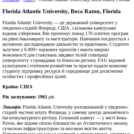
Florida Atlantic University, Boca Raton, Florida
Florida Atlantic University — це державний університет у
південно-східній Флориді, США, з кількома кампусами
вздовж узбережжя. Він пропонує понад 170 освітніх програм
на рівні бакалаврату та магістратури. Навчання поєднується з
активною дослідницькою діяльністю та практикою. Студенти
залучені у 6 000+ наукових проєктів і мають широкі
можливості для стажувань завдяки тісній співпраці
університету з громадами та бізнесом регіону. FAU відомий
культурним і етнічним розмаїттям та прагне надати кожному
студенту підтримку, ресурси й середовище для досягнення
особистих і професійних цілей.
Країна: США
Рік заснування: 1961
рік
Локація:
Florida Atlantic University розташований у південно-
східній частині штату Флорида, у самому центрі динамічного
багатокультурного регіону. Головний кампус — у місті Бока-
Ратон, яке відоме своєю близькістю до Атлантичного океану,
сучасною інфраструктурою та високою якістю життя.
Університет має ще кілька кампусів у різних містах, зокрема у