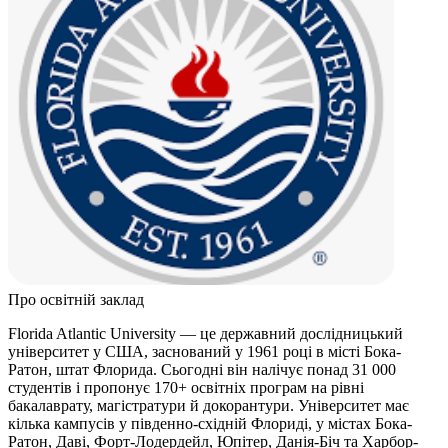
Про освітній заклад
Florida Atlantic University — це державний дослідницький
університет у США, заснований у 1961 році в місті Бока-
Ратон, штат Флорида. Сьогодні він налічує понад 31 000
студентів і пропонує 170+ освітніх програм на рівні
бакалаврату, магістратури й докорантури. Університет має
кілька кампусів у південно-східній Флориді, у містах Бока-
Ратон, Даві, Форт-Лодердейл, Юпітер, Данія-Біч та Харбор-