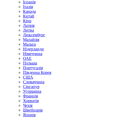
Іспанія
Італія
Канада
Китай
Кіпр
Латвія
Литва
Люксембург
Малайзія
Мальта
Нідерланди
Німеччина
ОАЕ
Польща
Португалія
Південна Корея
США
Словаччина
Сінгапур
Угорщина
Франція
Хорватія
Чехія
Швейцарія
Японія