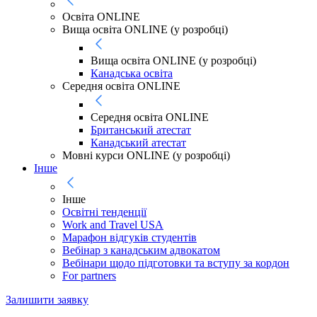
Освіта ONLINE
Вища освіта ONLINE (у розробці)
Вища освіта ONLINE (у розробці)
Канадська освіта
Середня освіта ONLINE
Середня освіта ONLINE
Британський атестат
Канадський атестат
Мовні курси ONLINE (у розробці)
Інше
Інше
Освітні тенденції
Work and Travel USA
Марафон відгуків студентів
Вебінар з канадським адвокатом
Вебінари щодо підготовки та вступу за кордон
For partners
Залишити заявку