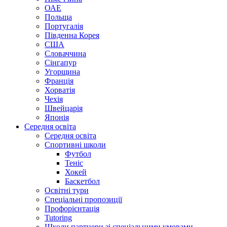
ОАЕ
Польща
Португалія
Південна Корея
США
Словаччина
Сінгапур
Угорщина
Франція
Хорватія
Чехія
Швейцарія
Японія
Середня освіта
Середня освіта
Спортивні школи
Футбол
Теніс
Хокей
Баскетбол
Освітні тури
Спеціальні пропозиції
Профорієнтація
Tutoring
Школи партнери зі спеціальними умовами