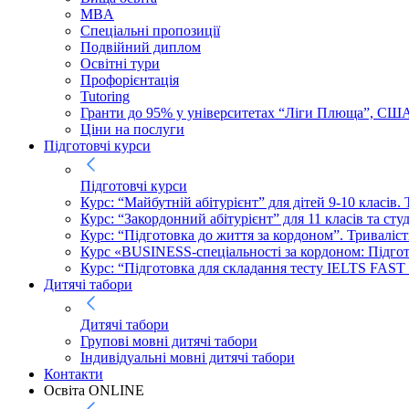
MBA
Спеціальні пропозиції
Подвійний диплом
Освітні тури
Профорієнтація
Tutoring
Гранти до 95% у університетах “Ліги Плюща”, СШ
Ціни на послуги
Підготовчі курси
Підготовчі курси
Курс: “Майбутній абітурієнт” для дітей 9-10 класів.
Курс: “Закордонний абітурієнт” для 11 класів та сту
Курс: “Підготовка до життя за кордоном”. Триваліст
Курс «BUSINESS-спеціальності за кордоном: Підготов
Курс: “Підготовка для складання тесту IELTS FAST
Дитячі табори
Дитячі табори
Групові мовні дитячі табори
Індивідуальні мовні дитячі табори
Контакти
Освіта ONLINE