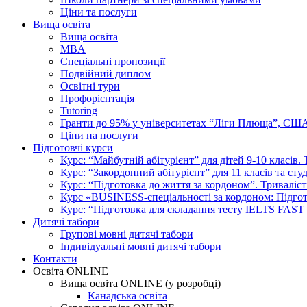
Ціни та послуги
Вища освіта
Вища освіта
MBA
Спеціальні пропозиції
Подвійний диплом
Освітні тури
Профорієнтація
Tutoring
Гранти до 95% у університетах “Ліги Плюща”, СШ
Ціни на послуги
Підготовчі курси
Курс: “Майбутній абітурієнт” для дітей 9-10 класів.
Курс: “Закордонний абітурієнт” для 11 класів та сту
Курс: “Підготовка до життя за кордоном”. Триваліст
Курс «BUSINESS-спеціальності за кордоном: Підготов
Курс: “Підготовка для складання тесту IELTS FAST
Дитячі табори
Групові мовні дитячі табори
Індивідуальні мовні дитячі табори
Контакти
Освіта ONLINE
Вища освіта ONLINE (у розробці)
Канадська освіта