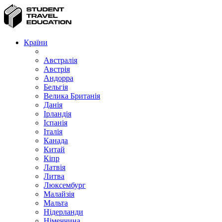
Країни
Австралія
Австрія
Андорра
Бельгія
Велика Британія
Данія
Ірландія
Іспанія
Італія
Канада
Китай
Кіпр
Латвія
Литва
Люксембург
Малайзія
Мальта
Нідерланди
Німеччина