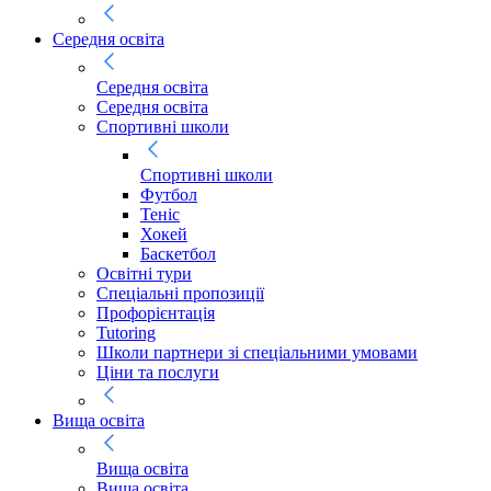
Середня освіта
Середня освіта
Середня освіта
Спортивні школи
Спортивні школи
Футбол
Теніс
Хокей
Баскетбол
Освітні тури
Спеціальні пропозиції
Профорієнтація
Tutoring
Школи партнери зі спеціальними умовами
Ціни та послуги
Вища освіта
Вища освіта
Вища освіта