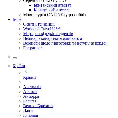
Середня освіта ONLINE
Британський атестат
Канадський атестат
Мовні курси ONLINE (у розробці)
Інше
Освітні тенденції
Work and Travel USA
Марафон відгуків студентів
Вебінар з канадським адвокатом
Вебінари щодо підготовки та вступу за кордон
For partners
Країни
Країни
Австралія
Австрія
Андорра
Бельгія
Велика Британія
Данія
Ірландія