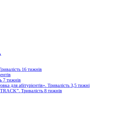
А
 Тривалість 16 тижнів
дентів
ь 7 тижнів
ка для абітурієнтів». Тривалість 3,5 тижні
 TRACK”. Тривалість 8 тижнів