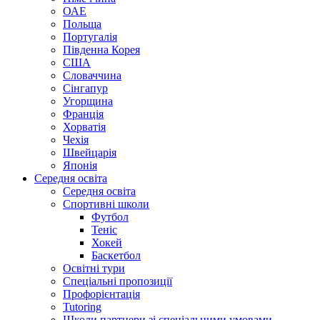
ОАЕ
Польща
Португалія
Південна Корея
США
Словаччина
Сінгапур
Угорщина
Франція
Хорватія
Чехія
Швейцарія
Японія
Середня освіта
Середня освіта
Спортивні школи
Футбол
Теніс
Хокей
Баскетбол
Освітні тури
Спеціальні пропозиції
Профорієнтація
Tutoring
Школи партнери зі спеціальними умовами