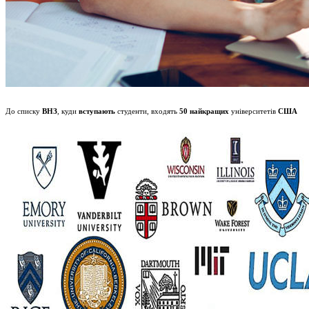
До списку
ВНЗ
, куди
вступають
студенти, входять
50
найкращих
університетів
США