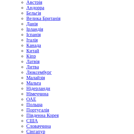
Австрія
Андорра
Бельгія
Велика Британія
Данія
Ірландія
Іспанія
Італія
Канада
Китай
Кіпр
Латвія
Литва
Люксембург
Малайзія
Мальта
Нідерланди
Німеччина
ОАЕ
Польща
Португалія
Південна Корея
США
Словаччина
Сінгапур