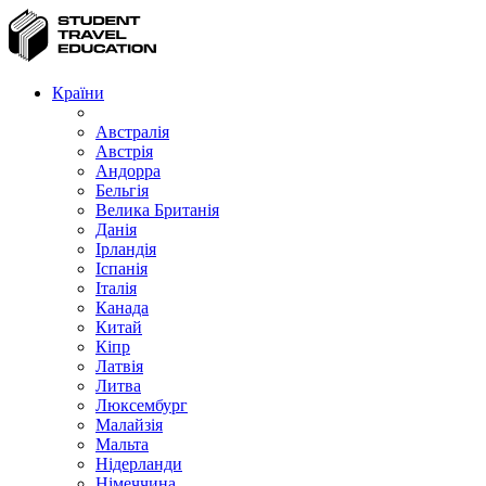
Країни
Австралія
Австрія
Андорра
Бельгія
Велика Британія
Данія
Ірландія
Іспанія
Італія
Канада
Китай
Кіпр
Латвія
Литва
Люксембург
Малайзія
Мальта
Нідерланди
Німеччина