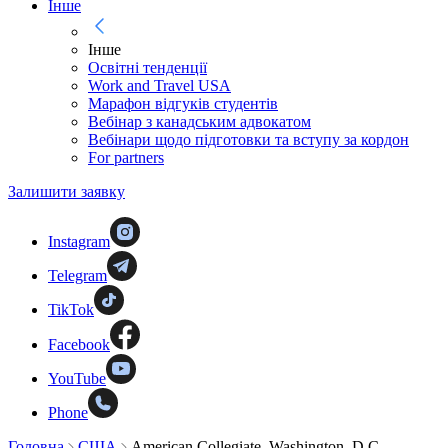
Інше
Інше
Освітні тенденції
Work and Travel USA
Марафон відгуків студентів
Вебінар з канадським адвокатом
Вебінари щодо підготовки та вступу за кордон
For partners
Залишити заявку
Instagram
Telegram
TikTok
Facebook
YouTube
Phone
Головна
США
American Collegiate, Washington, D.C.