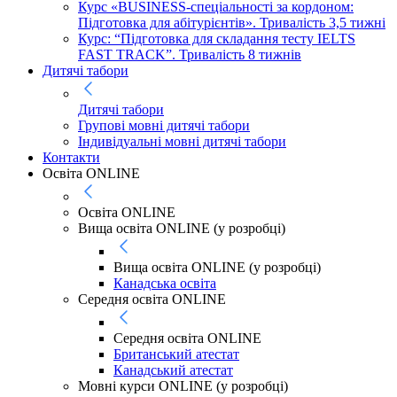
Курс «BUSINESS-спеціальності за кордоном:
Підготовка для абітурієнтів». Тривалість 3,5 тижні
Курс: “Підготовка для складання тесту IELTS
FAST TRACK”. Тривалість 8 тижнів
Дитячі табори
Дитячі табори
Групові мовні дитячі табори
Індивідуальні мовні дитячі табори
Контакти
Освіта ONLINE
Освіта ONLINE
Вища освіта ONLINE (у розробці)
Вища освіта ONLINE (у розробці)
Канадська освіта
Середня освіта ONLINE
Середня освіта ONLINE
Британський атестат
Канадський атестат
Мовні курси ONLINE (у розробці)