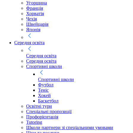
Угорщина
Франція
Хорватія
Чехія
Швейцарія
Японія
Середня освіта
Середня освіта
Середня освіта
Спортивні школи
Спортивні школи
Футбол
Теніс
Хокей
Баскетбол
Освітні тури
Спеціальні пропозиції
Профорієнтація
Tutoring
Школи партнери зі спеціальними умовами
Ціни та послуги