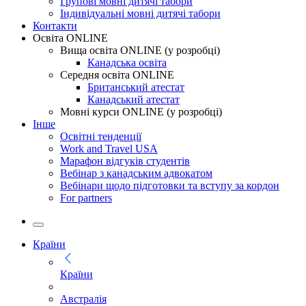
Групові мовні дитячі табори
Індивідуальні мовні дитячі табори
Контакти
Освіта ONLINE
Вища освіта ONLINE (у розробці)
Канадська освіта
Середня освіта ONLINE
Британський атестат
Канадський атестат
Мовні курси ONLINE (у розробці)
Інше
Освітні тенденції
Work and Travel USA
Марафон відгуків студентів
Вебінар з канадським адвокатом
Вебінари щодо підготовки та вступу за кордон
For partners
Країни
Країни
Австралія