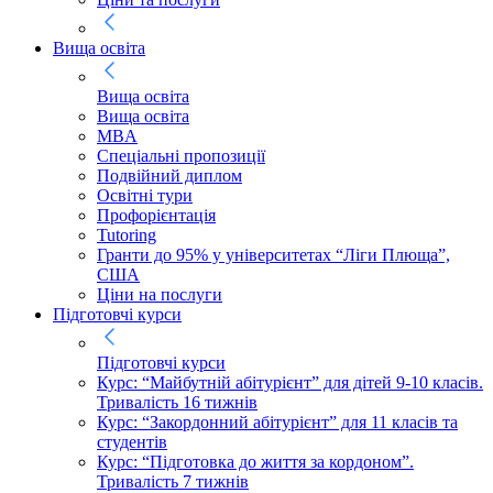
Вища освіта
Вища освіта
Вища освіта
MBA
Спеціальні пропозиції
Подвійний диплом
Освітні тури
Профорієнтація
Tutoring
Гранти до 95% у університетах “Ліги Плюща”,
США
Ціни на послуги
Підготовчі курси
Підготовчі курси
Курс: “Майбутній абітурієнт” для дітей 9-10 класів.
Тривалість 16 тижнів
Курс: “Закордонний абітурієнт” для 11 класів та
студентів
Курс: “Підготовка до життя за кордоном”.
Тривалість 7 тижнів