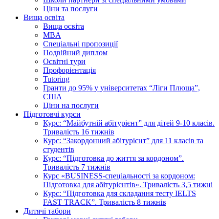
Ціни та послуги
Вища освіта
Вища освіта
MBA
Спеціальні пропозиції
Подвійний диплом
Освітні тури
Профорієнтація
Tutoring
Гранти до 95% у університетах “Ліги Плюща”,
США
Ціни на послуги
Підготовчі курси
Курс: “Майбутній абітурієнт” для дітей 9-10 класів.
Тривалість 16 тижнів
Курс: “Закордонний абітурієнт” для 11 класів та
студентів
Курс: “Підготовка до життя за кордоном”.
Тривалість 7 тижнів
Курс «BUSINESS-спеціальності за кордоном:
Підготовка для абітурієнтів». Тривалість 3,5 тижні
Курс: “Підготовка для складання тесту IELTS
FAST TRACK”. Тривалість 8 тижнів
Дитячі табори