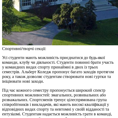
Спортивні/творчі секції:
Усі студенти мають можливість приєднатися до будь-якої
команди, клубу чи діяльності. Студенти повинні брати участь
у командних видах спорту принаймні в двох із трьох
семестрів. Альберт Коледж пропонує багато заходів протягом
року, а також дозволяє студентам створювати нові гуртки та
ініціювати нові заходи.
Під час кожного семестру пропонується широкий спектр
спортивних можливостей: змагальних, розвивальних або
розважальних. Спортсменів тренує цілеспрямована група
співробітників і викладачів, які мають високі кваліфікації у
відповідних видах спорту та невтомні у своїй відданості та
ентузіазмі. Студентам надається можливість грати в команді,