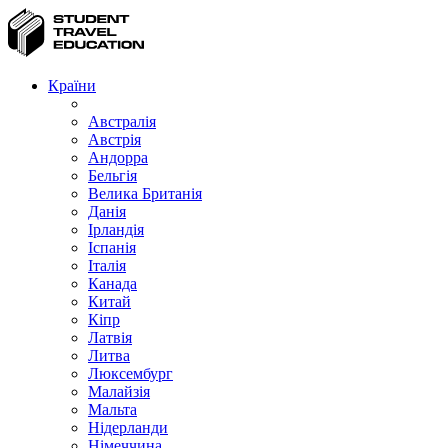
Країни
Австралія
Австрія
Андорра
Бельгія
Велика Британія
Данія
Ірландія
Іспанія
Італія
Канада
Китай
Кіпр
Латвія
Литва
Люксембург
Малайзія
Мальта
Нідерланди
Німеччина