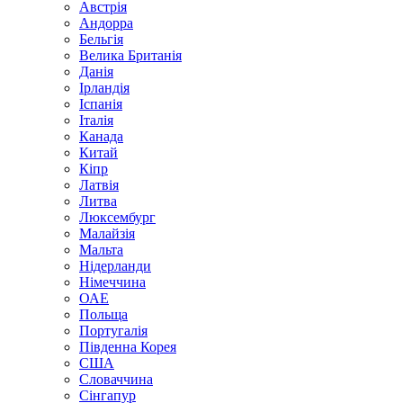
Австрія
Андорра
Бельгія
Велика Британія
Данія
Ірландія
Іспанія
Італія
Канада
Китай
Кіпр
Латвія
Литва
Люксембург
Малайзія
Мальта
Нідерланди
Німеччина
ОАЕ
Польща
Португалія
Південна Корея
США
Словаччина
Сінгапур