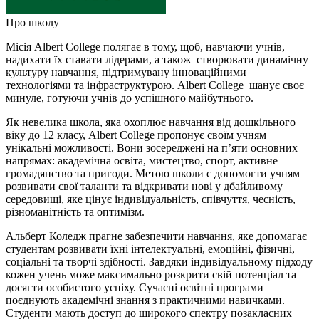
Про школу
Місія Albert College полягає в тому, щоб, навчаючи учнів,
надихати їх ставати лідерами, а також створювати динамічну
культуру навчання, підтримувану інноваційними
технологіями та інфраструктурою. Albert College шанує своє
минуле, готуючи учнів до успішного майбутнього.
Як невелика школа, яка охоплює навчання від дошкільного
віку до 12 класу, Albert College пропонує своїм учням
унікальні можливості. Вони зосереджені на п’яти основних
напрямах: академічна освіта, мистецтво, спорт, активне
громадянство та пригоди. Метою школи є допомогти учням
розвивати свої таланти та відкривати нові у дбайливому
середовищі, яке цінує індивідуальність, співчуття, чесність,
різноманітність та оптимізм.
Альберт Коледж прагне забезпечити навчання, яке допомагає
студентам розвивати їхні інтелектуальні, емоційні, фізичні,
соціальні та творчі здібності. Завдяки індивідуальному підходу
кожен учень може максимально розкрити свій потенціал та
досягти особистого успіху. Сучасні освітні програми
поєднують академічні знання з практичними навичками.
Студенти мають доступ до широкого спектру позакласних