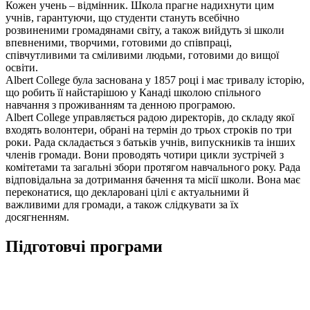
Кожен учень – відмінник. Школа прагне надихнути цим
учнів, гарантуючи, що студенти стануть всебічно
розвиненими громадянами світу, а також вийдуть зі школи
впевненими, творчими, готовими до співпраці,
співчутливими та сміливими людьми, готовими до вищої
освіти.
Albert College була заснована у 1857 році і має тривалу історію,
що робить її найстарішою у Канаді школою спільного
навчання з проживанням та денною програмою.
Albert College управляється радою директорів, до складу якої
входять волонтери, обрані на термін до трьох строків по три
роки. Рада складається з батьків учнів, випускників та інших
членів громади. Вони проводять чотири цикли зустрічей з
комітетами та загальні збори протягом навчального року. Рада
відповідальна за дотримання бачення та місії школи. Вона має
переконатися, що декларовані цілі є актуальними й
важливими для громади, а також слідкувати за їх
досягненням.
Підготовчі
програми