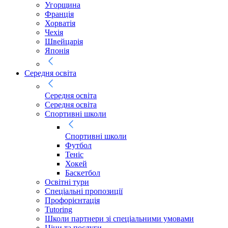
Угорщина
Франція
Хорватія
Чехія
Швейцарія
Японія
Середня освіта
Середня освіта
Середня освіта
Спортивні школи
Спортивні школи
Футбол
Теніс
Хокей
Баскетбол
Освітні тури
Спеціальні пропозиції
Профорієнтація
Tutoring
Школи партнери зі спеціальними умовами
Ціни та послуги