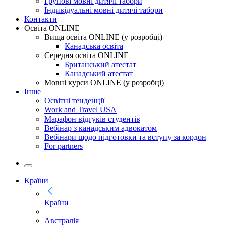
Групові мовні дитячі табори
Індивідуальні мовні дитячі табори
Контакти
Освіта ONLINE
Вища освіта ONLINE (у розробці)
Канадська освіта
Середня освіта ONLINE
Британський атестат
Канадський атестат
Мовні курси ONLINE (у розробці)
Інше
Освітні тенденції
Work and Travel USA
Марафон відгуків студентів
Вебінар з канадським адвокатом
Вебінари щодо підготовки та вступу за кордон
For partners
Країни
Країни
Австралія