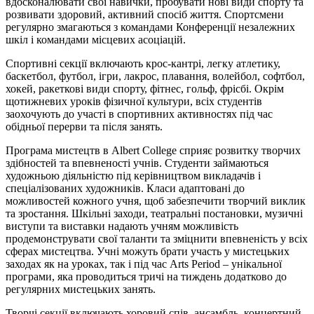
вдосконалювати свої навички, пробувати нові види спорту та
розвивати здоровий, активний спосіб життя. Спортсмени
регулярно змагаються з командами Конференції незалежних
шкіл і командами місцевих асоціацій.
Спортивні секції включають крос-кантрі, легку атлетику,
баскетбол, футбол, ігри, лакрос, плавання, волейбол, софтбол,
хокей, ракеткові види спорту, фітнес, гольф, фрісбі. Окрім
щотижневих уроків фізичної культури, всіх студентів
заохочують до участі в спортивних активностях під час
обідньої перерви та після занять.
Програма мистецтв в Albert College сприяє розвитку творчих
здібностей та впевненості учнів. Студенти займаються
художньою діяльністю під керівництвом викладачів і
спеціалізованих художників. Класи адаптовані до
можливостей кожного учня, щоб забезпечити творчий виклик
та зростання. Шкільні заходи, театральні постановки, музичні
виступи та виставки надають учням можливість
продемонструвати свої таланти та зміцнити впевненість у всіх
сферах мистецтва. Учні можуть брати участь у мистецьких
заходах як на уроках, так і під час Arts Period – унікальної
програми, яка проводиться тричі на тиждень додатково до
регулярних мистецьких занять.
Творчі секції включають хоровий спів, ансамбль, концертний