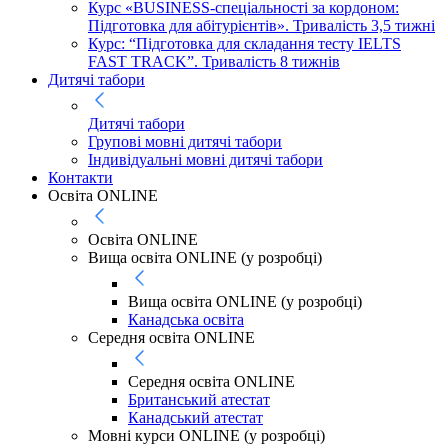
Курс «BUSINESS-спеціальності за кордоном:
Підготовка для абітурієнтів». Тривалість 3,5 тижні
Курс: “Підготовка для складання тесту IELTS
FAST TRACK”. Тривалість 8 тижнів
Дитячі табори
Дитячі табори
Групові мовні дитячі табори
Індивідуальні мовні дитячі табори
Контакти
Освіта ONLINE
Освіта ONLINE
Вища освіта ONLINE (у розробці)
Вища освіта ONLINE (у розробці)
Канадська освіта
Середня освіта ONLINE
Середня освіта ONLINE
Британський атестат
Канадський атестат
Мовні курси ONLINE (у розробці)