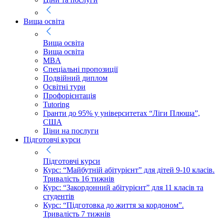
Вища освіта
Вища освіта
Вища освіта
MBA
Спеціальні пропозиції
Подвійний диплом
Освітні тури
Профорієнтація
Tutoring
Гранти до 95% у університетах “Ліги Плюща”,
США
Ціни на послуги
Підготовчі курси
Підготовчі курси
Курс: “Майбутній абітурієнт” для дітей 9-10 класів.
Тривалість 16 тижнів
Курс: “Закордонний абітурієнт” для 11 класів та
студентів
Курс: “Підготовка до життя за кордоном”.
Тривалість 7 тижнів