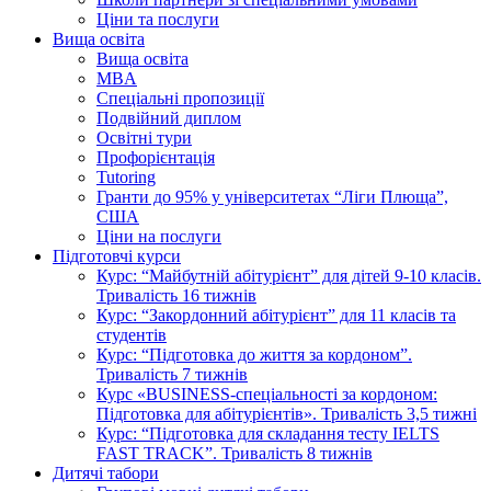
Ціни та послуги
Вища освіта
Вища освіта
MBA
Спеціальні пропозиції
Подвійний диплом
Освітні тури
Профорієнтація
Tutoring
Гранти до 95% у університетах “Ліги Плюща”,
США
Ціни на послуги
Підготовчі курси
Курс: “Майбутній абітурієнт” для дітей 9-10 класів.
Тривалість 16 тижнів
Курс: “Закордонний абітурієнт” для 11 класів та
студентів
Курс: “Підготовка до життя за кордоном”.
Тривалість 7 тижнів
Курс «BUSINESS-спеціальності за кордоном:
Підготовка для абітурієнтів». Тривалість 3,5 тижні
Курс: “Підготовка для складання тесту IELTS
FAST TRACK”. Тривалість 8 тижнів
Дитячі табори