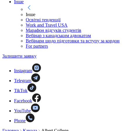
Інше
Інше
Освітні тенденції
Work and Travel USA
Марафон відгуків студентів
Вебінар з канадським адвокатом
Вебінари щодо підготовки та вступу за кордон
For partners
Залишити заявку
Instagram
Telegram
TikTok
Facebook
YouTube
Phone
Головна
Канада
Albert College