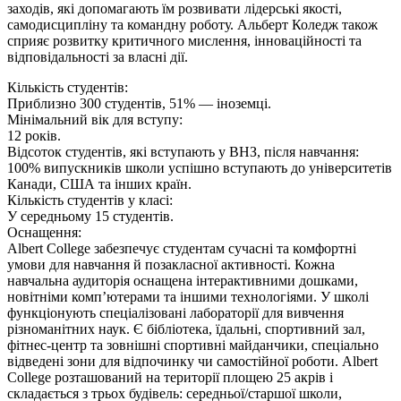
заходів, які допомагають їм розвивати лідерські якості,
самодисципліну та командну роботу. Альберт Коледж також
сприяє розвитку критичного мислення, інноваційності та
відповідальності за власні дії.
Кількість студентів:
Приблизно 300 студентів, 51% — іноземці.
Мінімальний вік для вступу:
12 років.
Відсоток студентів, які вступають у ВНЗ, після навчання:
100% випускників школи успішно вступають до університетів
Канади, США та інших країн.
Кількість студентів у класі:
У середньому 15 студентів.
Оснащення:
Albert College забезпечує студентам сучасні та комфортні
умови для навчання й позакласної активності. Кожна
навчальна аудиторія оснащена інтерактивними дошками,
новітніми комп’ютерами та іншими технологіями. У школі
функціонують спеціалізовані лабораторії для вивчення
різноманітних наук. Є бібліотека, їдальні, спортивний зал,
фітнес-центр та зовнішні спортивні майданчики, спеціально
відведені зони для відпочинку чи самостійної роботи. Albert
College розташований на території площею 25 акрів і
складається з трьох будівель: середньої/старшої школи,