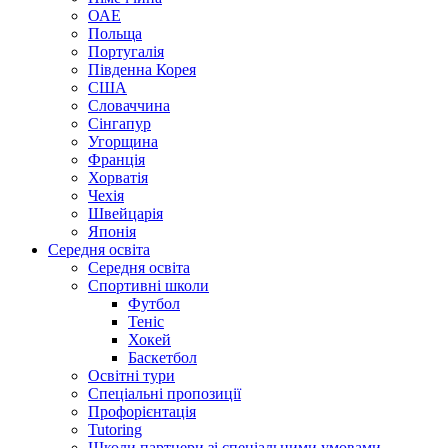
ОАЕ
Польща
Португалія
Південна Корея
США
Словаччина
Сінгапур
Угорщина
Франція
Хорватія
Чехія
Швейцарія
Японія
Середня освіта
Середня освіта
Спортивні школи
Футбол
Теніс
Хокей
Баскетбол
Освітні тури
Спеціальні пропозиції
Профорієнтація
Tutoring
Школи партнери зі спеціальними умовами