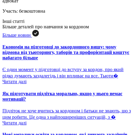
адвокат
Участь: безкоштовна
Інші статті
Більше деталей про навчання за кордоном
Більше новин
Економія на підготовці до закордонного вишу: чому
відмова від тьюторингу, таборів та профорієнтації коштує
набагато більше
Є один момент у підготовці до вступу за кордон, про який
рідко думають заздалегідь і він впливає на все. Тьюти�
Читати далі
Як підготувати підлітка морально, якщо у нього немає
мотивації?
Підліток не хоче вчитись за кордоном і батьки не знають, що з
цим робити. Це одна з найпоширеніших ситуацій, з �
Читати далі
Нові методики освіти за кордоном, які дивують українців