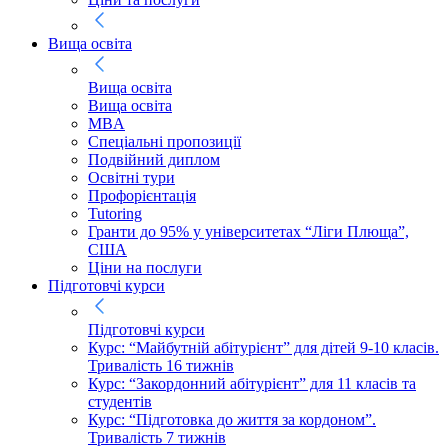
Вища освіта
Вища освіта
Вища освіта
MBA
Спеціальні пропозиції
Подвійний диплом
Освітні тури
Профорієнтація
Tutoring
Гранти до 95% у університетах “Ліги Плюща”,
США
Ціни на послуги
Підготовчі курси
Підготовчі курси
Курс: “Майбутній абітурієнт” для дітей 9-10 класів.
Тривалість 16 тижнів
Курс: “Закордонний абітурієнт” для 11 класів та
студентів
Курс: “Підготовка до життя за кордоном”.
Тривалість 7 тижнів