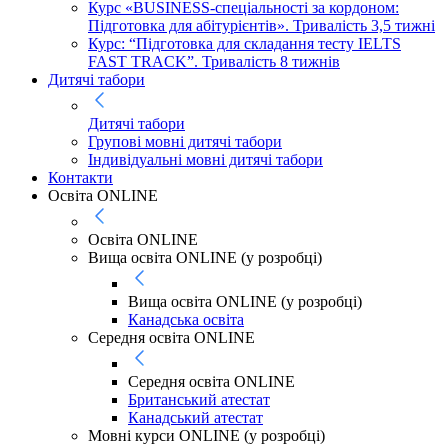
Курс «BUSINESS-спеціальності за кордоном:
Підготовка для абітурієнтів». Тривалість 3,5 тижні
Курс: “Підготовка для складання тесту IELTS
FAST TRACK”. Тривалість 8 тижнів
Дитячі табори
Дитячі табори
Групові мовні дитячі табори
Індивідуальні мовні дитячі табори
Контакти
Освіта ONLINE
Освіта ONLINE
Вища освіта ONLINE (у розробці)
Вища освіта ONLINE (у розробці)
Канадська освіта
Середня освіта ONLINE
Середня освіта ONLINE
Британський атестат
Канадський атестат
Мовні курси ONLINE (у розробці)