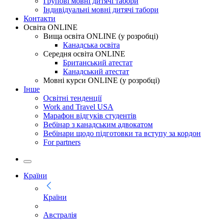
Групові мовні дитячі табори
Індивідуальні мовні дитячі табори
Контакти
Освіта ONLINE
Вища освіта ONLINE (у розробці)
Канадська освіта
Середня освіта ONLINE
Британський атестат
Канадський атестат
Мовні курси ONLINE (у розробці)
Інше
Освітні тенденції
Work and Travel USA
Марафон відгуків студентів
Вебінар з канадським адвокатом
Вебінари щодо підготовки та вступу за кордон
For partners
Країни
Країни
Австралія