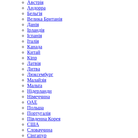
Австрія
Андорра
Бельгія
Велика Британія
Данія
Ірландія
Іспанія
Італія
Канада
Китай
Кіпр
Латвія
Литва
Люксембург
Малайзія
Мальта
Нідерланди
Німеччина
ОАЕ
Польща
Португалія
Південна Корея
США
Словаччина
Сінгапур