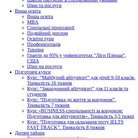
Ціни та послуги
Вища освіта
Вища освіта
MBA
Спеціальні пропозиції
Подвійний диплом
Освітні тури
Профорієнтація
Tutoring
Гранти до 95% у університетах “Ліги Плюща”,
США
Ціни на послуги
Підготовчі курси
Курс: “Майбутній абітурієнт” для дітей 9-10 класів.
Тривалість 16 тижнів
Курс: “Закордонний абітурієнт” для 11 класів та
студентів
Курс: “Підготовка до життя за кордоном”.
Тривалість 7 тижнів
Курс «BUSINESS-спеціальності за кордоном:
Підготовка для абітурієнтів». Тривалість 3,5 тижні
Курс: “Підготовка для складання тесту IELTS
FAST TRACK”. Тривалість 8 тижнів
Дитячі табори