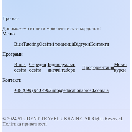
Про нас
Допоможемо втілити мрію вчитись за кордоном!
Меню
Візи
Tutoring
Освітні тенденції
Відгуки
Контакти
Програми
Вища
Середня
Індивідуальні
Мовні
Профорієнтація
освіта
освіта
дитячі табори
курси
Контакти
+38 (099) 940 4962
info@educationabroad.com.ua
© 2024 STUDENT TRAVEL UKRAINE. All Rights Reserved.
Політика приватності