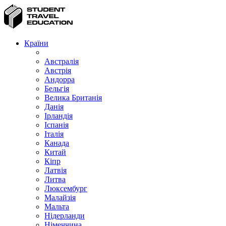
Країни
Австралія
Австрія
Андорра
Бельгія
Велика Британія
Данія
Ірландія
Іспанія
Італія
Канада
Китай
Кіпр
Латвія
Литва
Люксембург
Малайзія
Мальта
Нідерланди
Німеччина