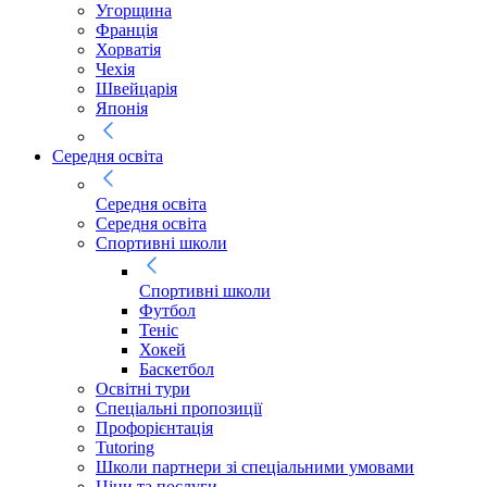
Угорщина
Франція
Хорватія
Чехія
Швейцарія
Японія
Середня освіта
Середня освіта
Середня освіта
Спортивні школи
Спортивні школи
Футбол
Теніс
Хокей
Баскетбол
Освітні тури
Спеціальні пропозиції
Профорієнтація
Tutoring
Школи партнери зі спеціальними умовами
Ціни та послуги