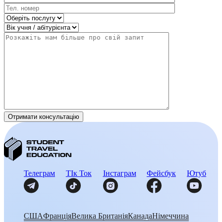
Телеграм
ТІк Ток
Інстаграм
Фейсбук
Ютуб
США
Франція
Велика Британія
Канада
Німеччина