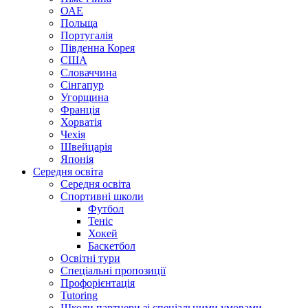
ОАЕ
Польща
Португалія
Південна Корея
США
Словаччина
Сінгапур
Угорщина
Франція
Хорватія
Чехія
Швейцарія
Японія
Середня освіта
Середня освіта
Спортивні школи
Футбол
Теніс
Хокей
Баскетбол
Освітні тури
Спеціальні пропозиції
Профорієнтація
Tutoring
Школи партнери зі спеціальними умовами