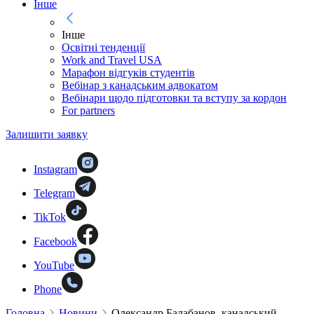
Інше
Інше
Освітні тенденції
Work and Travel USA
Марафон відгуків студентів
Вебінар з канадським адвокатом
Вебінари щодо підготовки та вступу за кордон
For partners
Залишити заявку
Instagram
Telegram
TikTok
Facebook
YouTube
Phone
Головна
Новини
Олександр Балабанов, канадський